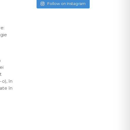
Follow on Instagram
re:
ogie
a
ei
t
o), în
ate în