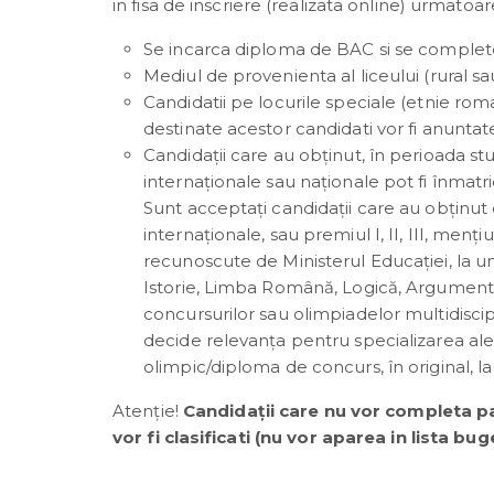
in fisa de inscriere (realizata online) urmatoar
Se incarca diploma de BAC si se complet
Mediul de provenienta al liceului (rural sa
Candidatii pe locurile speciale (etnie roma
destinate acestor candidati vor fi anuntate 
Candidaţii care au obținut, în perioada studi
internaţionale sau naţionale pot fi înmatri
Sunt acceptați candidații care au obţinut di
internaționale, sau premiul I, II, III, men
recunoscute de Ministerul Educației, la un
Istorie, Limba Română, Logică, Argumenta
concursurilor sau olimpiadelor multidiscip
decide relevanța pentru specializarea ale
olimpic/diploma de concurs, în original, la 
Atenție!
Candidații care nu vor completa pan
vor fi clasificati (nu vor aparea in lista bug