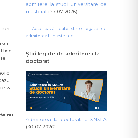
admitere la studii universitare de
masterat
(27-07-2026)
curile
Accesează toate știrile legate de
admiterea la masterate
rsuri
itice.
Ştiri legate de admiterea la
are
doctorat
ofie,
cazul
ere va
ate nu
Admiterea la doctorat la SNSPA
(30-07-2026)