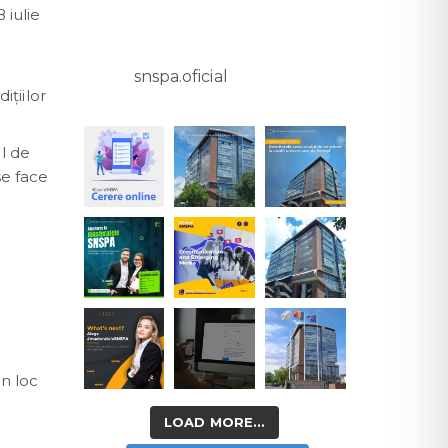
 iulie
snspa.oficial
iţiilor
al de
se face
un loc
LOAD MORE...