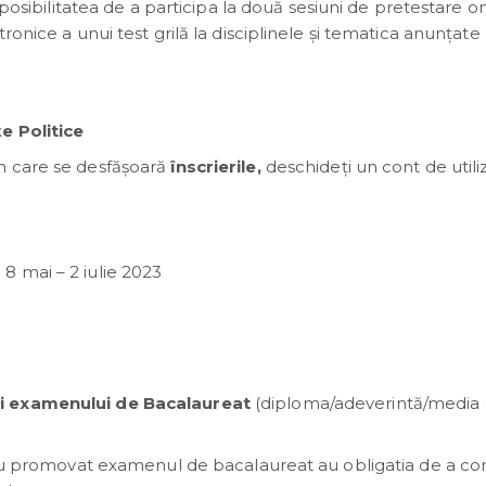
 posibilitatea de a participa la două sesiuni de pretestare on
ronice a unui test grilă la disciplinele și tematica anunțate
e Politice
n care se desfăşoară
înscrierile,
deschideţi un cont de utiliz
: 8 mai – 2 iulie 2023
ii examenului de Bacalaureat
(diploma/adeverintă/media
e au promovat examenul de bacalaureat au obligatia de a c