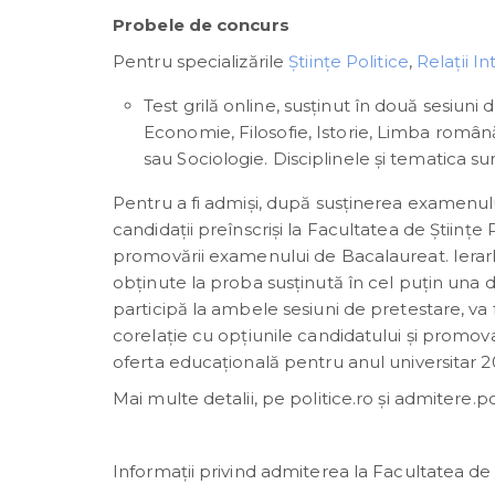
Probele de concurs
Pentru specializările
Științe Politice
,
Relații I
Test grilă online, susținut în două sesiuni
Economie, Filosofie, Istorie, Limba româ
sau Sociologie. Disciplinele și tematica 
Pentru a fi admiși, după susținerea examenului
candidații preînscriși la Facultatea de Științ
promovării examenului de Bacalaureat. Ierarhi
obţinute la proba susţinută în cel puţin una 
participă la ambele sesiuni de pretestare, va 
corelaţie cu opțiunile candidatului și promov
oferta educațională pentru anul universitar 
Mai multe detalii, pe politice.ro și admitere.pol
Informații privind admiterea la Facultatea de 