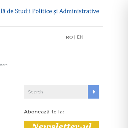
RO
|
EN
stare
Abonează-te la: