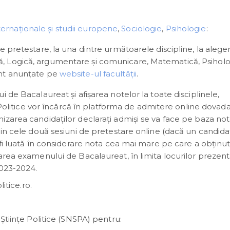
nternaționale și studii europene
,
Sociologie
,
Psihologie
:
 de pretestare, la una dintre următoarele discipline, la alege
nă, Logică, argumentare și comunicare, Matematică, Psihol
sunt anunțate pe
website-ul facultății
.
 de Bacalaureat și afișarea notelor la toate disciplinele,
e Politice vor încărcă în platforma de admitere online dovad
zarea candidaților declaraţi admişi se va face pe baza not
din cele două sesiuni de pretestare online (dacă un candida
fi luată în considerare nota cea mai mare pe care a obținut-
area examenului de Bacalaureat, în limita locurilor prezent
2023-2024.
itice.ro.
Științe Politice (SNSPA) pentru: