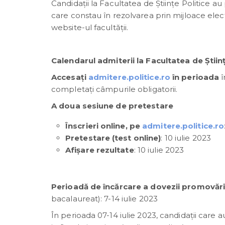
Candidații la Facultatea de Științe Politice au
care constau în rezolvarea prin mijloace elect
website-ul facultății.
Calendarul admiterii la Facultatea de Ştiinţ
Accesaţi
admitere.politice.ro
în perioada
î
completaţi câmpurile obligatorii.
A doua sesiune de pretestare
Înscrieri online, pe
admitere.politice.ro
Pretestare (test online)
: 10 iulie 2023
Afișare rezultate
: 10 iulie 2023
Perioadă de încărcare a dovezii promovăr
bacalaureat): 7-14 iulie 2023
În perioada 07-14 iulie 2023, candidaţii car