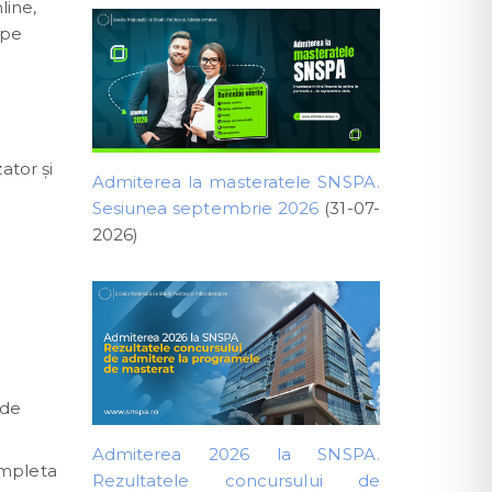
line,
 pe
ator şi
Admiterea la masteratele SNSPA.
Sesiunea septembrie 2026
(31-07-
2026)
 de
Admiterea 2026 la SNSPA.
ompleta
Rezultatele concursului de