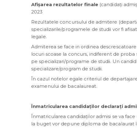
Afișarea rezultatelor finale
(candidați admiși
2023
Rezultatele concursului de admitere (departaja
specializarile/programele de studii vor fi afis
legale.
Admiterea se face in ordinea descrescatoare a 
locuri scoase la concurs, indiferent de proba 
pe specializari/programe de studii. Un candida
specializare/program de studii.
În cazul notelor egale criteriul de departajar
examenului de bacalaureat.
Înmatricularea candidaţilor declaraţi admi
Înmatricularea candidaților admisi se va face i
la buget vor depune diploma de bacalaurat în