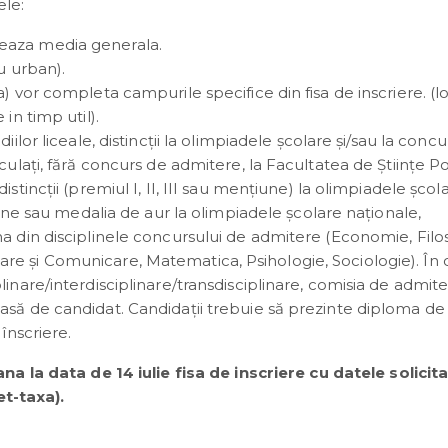
ele:
eaza media generala.
u urban).
) vor completa campurile specifice din fisa de inscriere. (lo
in timp util).
ilor liceale, distincții la olimpiadele școlare și/sau la concu
culaţi, fără concurs de admitere, la Facultatea de Ştiinţe Pol
stincţii (premiul I, II, III sau mențiune) la olimpiadele școl
țiune sau medalia de aur la olimpiadele școlare naționale,
a din disciplinele concursului de admitere (Economie, Filos
re și Comunicare, Matematica, Psihologie, Sociologie). În 
linare/interdisciplinare/transdisciplinare, comisia de admit
asă de candidat. Candidaţii trebuie să prezinte diploma de
înscriere.
a la data de 14 iulie fisa de inscriere cu datele solicit
et-taxa).