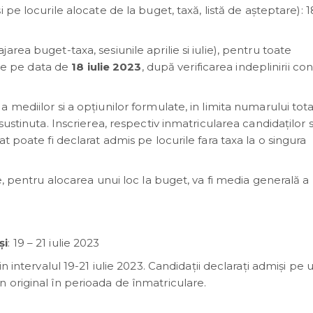
 pe locurile alocate de la buget, taxă, listă de așteptare): 18
rea buget-taxa, sesiunile aprilie si iulie), pentru toate
ate pe data de
18 iulie 2023
, după verificarea indeplinirii cond
mediilor si a opţiunilor formulate, in limita numarului tot
sustinuta. Inscrierea, respectiv inmatricularea candidaţilor 
t poate fi declarat admis pe locurile fara taxa la o singura
e, pentru alocarea unui loc la buget, va fi media generală a
şi
: 19 – 21 iulie 2023
n intervalul 19-21 iulie 2023. Candidații declarați admiși pe 
 original în perioada de înmatriculare.