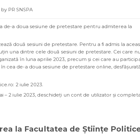
by
PR SNSPA
 cea de-a doua sesiune de pretestare pentru admiterea la
zează două sesiuni de pretestare. Pentru a fi admis la acea
 puţin una dintre cele două sesiuni de pretestare. Cei care n
anizată în luna aprilie 2023, precum şi cei care au participa
 în cea de-a doua sesiune de pretestare online, desfăşurată
ce.ro: 2 iulie 2023.
 – 2 iulie 2023, deschideţi un cont de utilizator şi completa
a la Facultatea de Ştiinţe Politic