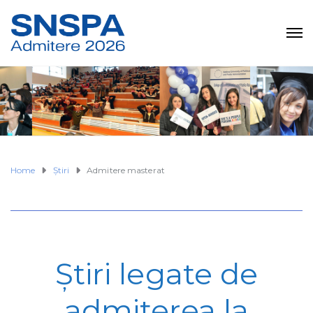
Home
Ştiri
Admitere masterat
Ştiri legate de
admiterea la