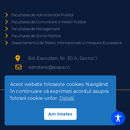
Facultatea de Administrație Publică
Facultatea de Comunicare și Relații Publice
Facultatea de Management
Facultatea de Științe Politice
Departamentul de Relații Internaționale și Integrare Europeană
Bd. Expoziției, Nr. 30 A, Sector 1
admitere@snspa.ro
Acest website foloseşte cookies. Navigând
în continuare vă exprimaţi acordul asupra
folosirii cookie-urilor.
Detalii
© Școala Naţională de Studii Politice și
Administrative (SNSPA)
2026
| Accesează
Politica
Am înțeles
de confidenţialitate