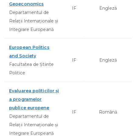
Geoeconomics
IF
Engleză
Departamentul de
Relații Internaționale și
Integrare Europeană
European Politics
and Society
IF
Engleză
Facultatea de Ştiinte
Politice
Evaluarea politicilor şi
a programelor
publice europene
IF
Română
Departamentul de
Relații Internaționale și
Integrare Europeană