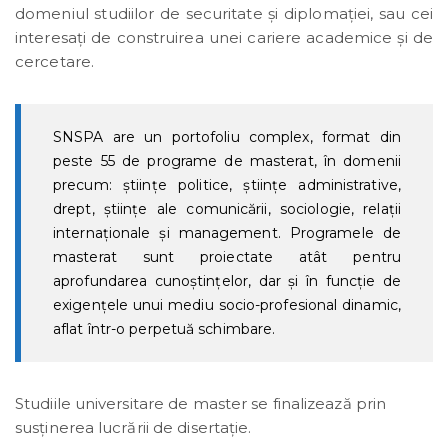
domeniul studiilor de securitate şi diplomaţiei, sau cei
interesaţi de construirea unei cariere academice şi de
cercetare.
SNSPA are un portofoliu complex, format din
peste 55 de programe de masterat, în domenii
precum: științe politice, ştiinţe administrative,
drept, ştiinţe ale comunicării, sociologie, relații
internaționale şi management. Programele de
masterat sunt proiectate atât pentru
aprofundarea cunoştinţelor, dar şi în funcție de
exigențele unui mediu socio-profesional dinamic,
aflat într-o perpetuă schimbare.
Studiile universitare de master se finalizează prin
susţinerea lucrării de disertaţie.