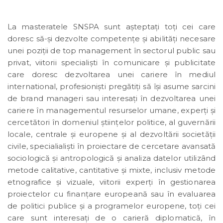
La masteratele SNSPA sunt aşteptaţi toţi cei care
doresc să-şi dezvolte competenţe şi abilităţi necesare
unei poziţii de top management în sectorul public sau
privat, viitorii specialişti în comunicare şi publicitate
care doresc dezvoltarea unei cariere în mediul
international, profesionişti pregătiţi să îşi asume sarcini
de brand manageri sau interesaţi în dezvoltarea unei
cariere în managementul resurselor umane, experți și
cercetători în domeniul științelor politice, al guvernării
locale, centrale și europene și al dezvoltării societății
civile, specialialiști în proiectare de cercetare avansată
sociologică și antropologică și analiza datelor utilizând
metode calitative, cantitative și mixte, inclusiv metode
etnografice și vizuale, viitorii experţi în gestionarea
proiectelor cu finanţare europeană sau în evaluarea
de politici publice şi a programelor europene, toţi cei
care sunt interesaţi de o carieră diplomatică, în