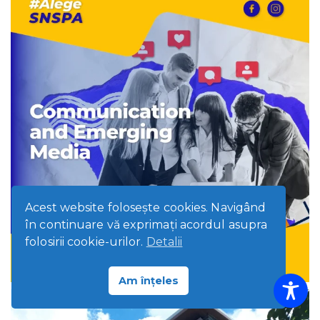
Acest website foloseşte cookies. Navigând
în continuare vă exprimaţi acordul asupra
folosirii cookie-urilor.
Detalii
Am înțeles