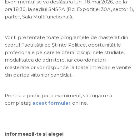
Evenimentul se va desfășura luni, 18 mai 2026, de la
ora 18:30, la sediul SNSPA (Bd. Expoziției 30A, sector 1),
parter, Sala Multifuncțională.
Vor fi prezentate toate programele de masterat din
cadrul Facultății de Științe Politice, oportunităţile
profesionale pe care le oferă, disciplinele studiate,
modalitatea de admitere, iar coordonatorii
masteratelor vor răspunde la toate întrebările venite
din partea viitorilor candidaţi.
Pentru a participa la eveniment, vă rugăm să
completați
acest formular
online.
Informează-te și alege!