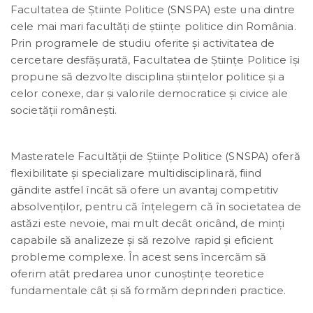
Facultatea de Ştiinte Politice (SNSPA) este una dintre
cele mai mari facultăţi de ştiinţe politice din România.
Prin programele de studiu oferite şi activitatea de
cercetare desfăşurată, Facultatea de Ştiinţe Politice îşi
propune să dezvolte disciplina ştiinţelor politice şi a
celor conexe, dar şi valorile democratice şi civice ale
societăţii româneşti.
Masteratele Facultăţii de Ştiinţe Politice (SNSPA) oferă
flexibilitate și specializare multidisciplinară, fiind
gândite astfel încât să ofere un avantaj competitiv
absolvenților, pentru că înțelegem că în societatea de
astăzi este nevoie, mai mult decât oricând, de minți
capabile să analizeze și să rezolve rapid și eficient
probleme complexe. În acest sens încercăm să
oferim atât predarea unor cunoștințe teoretice
fundamentale cât și să formăm deprinderi practice.