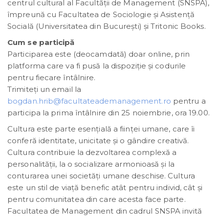
centrul cultural al Facultății de Management (SNSPA),
împreună cu Facultatea de Sociologie și Asistență
Socială (Universitatea din București) și Tritonic Books.
Cum se participă
Participarea este (deocamdată) doar online, prin
platforma care va fi pusă la dispoziție și codurile
pentru fiecare întâlnire.
Trimiteți un email la
bogdan.hrib@facultateademanagement.ro
pentru a
participa la prima întâlnire din 25 noiembrie, ora 19.00.
Cultura este parte esenţială a fiinţei umane, care îi
conferă identitate, unicitate şi o gândire creativă.
Cultura contribuie la dezvoltarea complexă a
personalităţii, la o socializare armonioasă şi la
conturarea unei societăţi umane deschise. Cultura
este un stil de viaţă benefic atât pentru individ, cât şi
pentru comunitatea din care acesta face parte.
Facultatea de Management din cadrul SNSPA invită