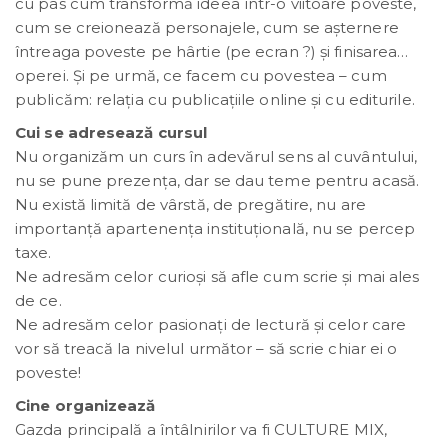
cu pas cum transformă ideea într-o viitoare poveste,
cum se creionează personajele, cum se așternere
întreaga poveste pe hârtie (pe ecran ?) și finisarea…
operei. Și pe urmă, ce facem cu povestea – cum
publicăm: relația cu publicațiile online și cu editurile.
Cui se adresează cursul
Nu organizăm un curs în adevărul sens al cuvântului,
nu se pune prezența, dar se dau teme pentru acasă.
Nu există limită de vârstă, de pregătire, nu are
importanță apartenența instituțională, nu se percep
taxe.
Ne adresăm celor curioși să afle cum scrie și mai ales
de ce.
Ne adresăm celor pasionați de lectură și celor care
vor să treacă la nivelul următor – să scrie chiar ei o
poveste!
Cine organizează
Gazda principală a întâlnirilor va fi CULTURE MIX,