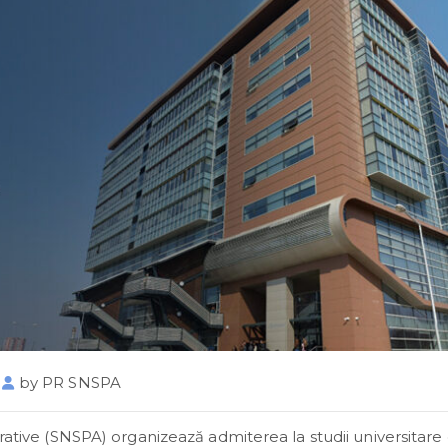
by
PR SNSPA
trative (SNSPA) organizează admiterea la studii universitare