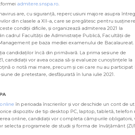
atformei
admitere.snspa.ro
.
virus are, cu siguranță, repercusiuni majore asupra întreg
vilor din clasele a XII-a, care se pregătesc pentru susținere
e condiții dificile, și organizează admiterea 2021 la
n cadrul Facultății de Administrație Publică, Facultății de
 de Management pe baza mediei examenului de Bacalaureat.
ţia candidaţilor încă din primăvară. La prima sesiune de
1, candidaţii vor avea ocazia să-şi evalueze cunoştinţele la
obţină o notă mai mare, precum şi cei care nu au participat 
iune de pretestare, desfăşurată în luna iulie 2021.
SPA
online
în perioada înscrierilor și vor deschide un cont de uti
orice dispozitiv de tip desktop PC, laptop, tabletă, telefon 
erea online, candidații vor completa câmpurile obligatorii, 
 selecta programele de studii și forma de învățământ (ZI/I