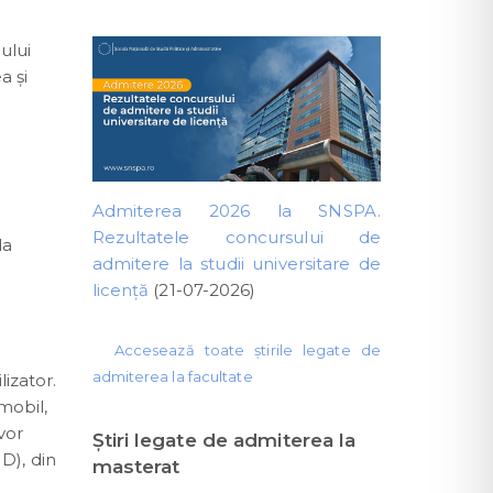
ului
a și
Admiterea 2026 la SNSPA.
Rezultatele concursului de
la
admitere la studii universitare de
licență
(21-07-2026)
Accesează toate știrile legate de
admiterea la facultate
lizator.
mobil,
vor
Ştiri legate de admiterea la
D), din
masterat