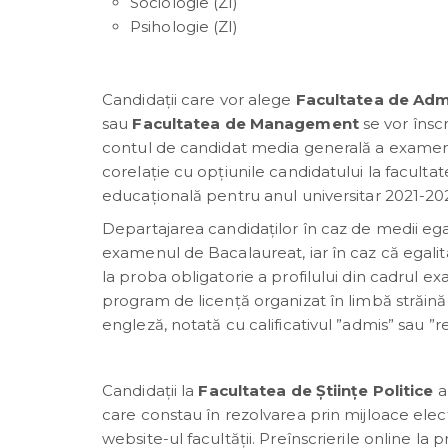
Sociologie (ZI)
Psihologie (ZI)
Candidații care vor alege
Facultatea de Admi
sau
Facultatea de Management
se vor însc
contul de candidat media generală a examenu
corelaţie cu opțiunile candidatului la facultat
educațională pentru anul universitar 2021-20
Departajarea candidaților în caz de medii ega
examenul de Bacalaureat, iar în caz că egalit
la proba obligatorie a profilului din cadrul 
program de licență organizat în limbă străină
engleză, notată cu calificativul ”admis” sau ”r
Candidații la
Facultatea de Științe Politice
a
care constau în rezolvarea prin mijloace elect
website-ul facultății. Preînscrierile online l