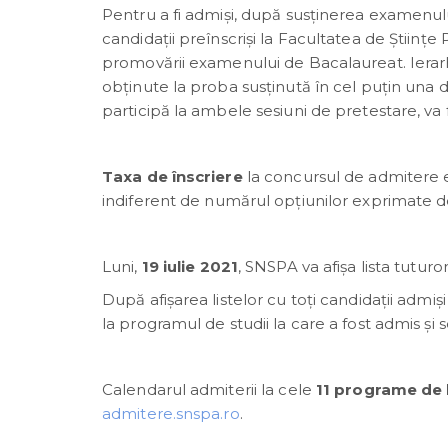
Pentru a fi admiși, după susținerea examenului
candidații preînscriși la Facultatea de Științ
promovării examenului de Bacalaureat. Ierarhi
obţinute la proba susţinută în cel puţin una 
participă la ambele sesiuni de pretestare, va 
Taxa de înscriere
la concursul de admitere est
indiferent de numărul opțiunilor exprimate d
Luni,
19 iulie 2021
, SNSPA va afișa lista tuturor
După afișarea listelor cu toți candidații admiș
la programul de studii la care a fost admis și 
Calendarul admiterii la cele
11 programe de 
admitere.snspa.ro
.