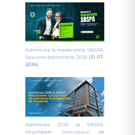
Admiterea la masteratele SNSPA.
Sesiunea septembrie 2026
(31-07-
2026)
Admiterea 2026 la SNSPA.
Rezultatele concursului de