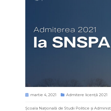
martie 4, 2021
Admitere licență 2021
Şcoala Naţională de Studii Politice şi Adminis