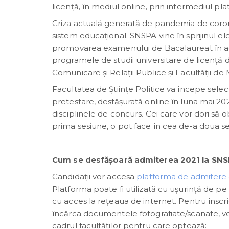
licență, în mediul online, prin intermediul pl
Criza actuală generată de pandemia de corona
sistem educațional. SNSPA vine în sprijinul ele
promovarea examenului de Bacalaureat în acest
programele de studii universitare de licență di
Comunicare și Relații Publice și Facultății
Facultatea de Ştiinţe Politice va începe selec
pretestare, desfăşurată online în luna mai 202
disciplinele de concurs. Cei care vor dori să 
prima sesiune, o pot face în cea de-a doua ses
Cum se desfășoară admiterea 2021 la SN
Candidații vor accesa
platforma de admitere 
Platforma poate fi utilizată cu ușurință de pe 
cu acces la rețeaua de internet. Pentru înscri
încărca documentele fotografiate/scanate, vor
cadrul facultăților pentru care optează: