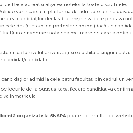
 de Bacalaureat și afișarea notelor la toate disciplinele,
e Politice vor încărcă în platforma de admitere online dovad
zarea candidaților declaraţi admişi se va face pe baza not
din cele două sesiuni de pretestare online (dacă un candida
fi luată în considerare nota cea mai mare pe care a obținut
e unică la nivelul universității și se achită o singură data,
e candidat/candidată.
 candidaților admiși la cele patru facultăți din cadrul universi
i pe locurile de la buget și taxă, fiecare candidat va confirm
se va înmatricula.
licență organizate la SNSPA
poate fi consultat pe websit