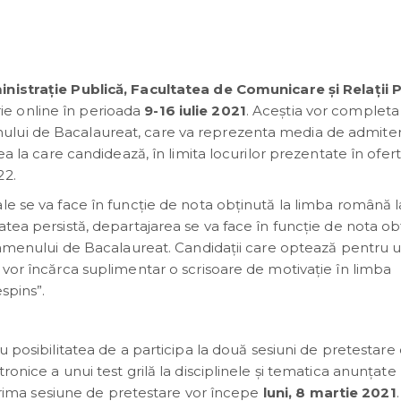
nistrație Publică, Facultatea de Comunicare și Relații 
rie online în perioada
9-16 iulie 2021
. Aceștia vor completa
lui de Bacalaureat, care va reprezenta media de admiter
ea la care candidează, în limita locurilor prezentate în ofer
22.
le se va face în funcție de nota obținută la limba română l
atea persistă, departajarea se va face în funcție de nota ob
examenului de Bacalaureat. Candidaţii care optează pentru 
 vor încărca suplimentar o scrisoare de motivație în limba
espins”.
u posibilitatea de a participa la două sesiuni de pretestare 
ronice a unui test grilă la disciplinele și tematica anunțate
a prima sesiune de pretestare vor începe
luni, 8 martie 2021
.