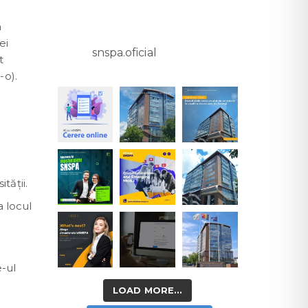
a
ei
snspa.oficial
t
-o).
tății.
a locul
e-ul
LOAD MORE...