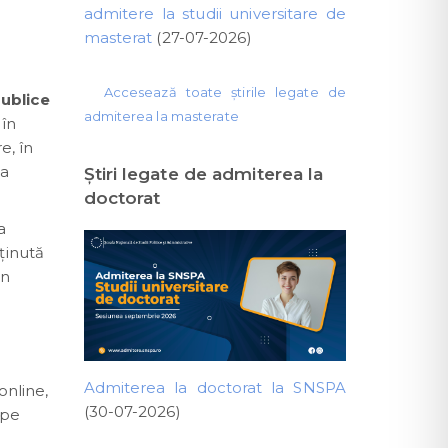
admitere la studii universitare de
masterat
(27-07-2026)
Accesează toate știrile legate de
Publice
admiterea la masterate
 în
e, în
ta
Ştiri legate de admiterea la
doctorat
a
ținută
un
Admiterea la doctorat la SNSPA
online,
(30-07-2026)
 pe