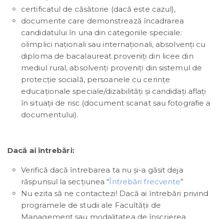
certificatul de căsătorie (dacă este cazul),
documente care demonstrează încadrarea
candidatului în una din categoriile speciale:
olimplici naționali sau internaționali, absolvenți cu
diploma de bacalaureat proveniți din licee din
mediul rural, absolvenți proveniți din sistemul de
protecție socială, persoanele cu cerințe
educaționale speciale/dizabilități și candidați aflați
în situații de risc (document scanat sau fotografie a
documentului).
Dacă ai întrebări:
Verifică dacă întrebarea ta nu și-a găsit deja
răspunsul la secțiunea “
Întrebări frecvente
”
Nu ezita să ne contactezi! Dacă ai întrebări privind
programele de studii ale Facultății de
Management sau modalitatea de înscrierea