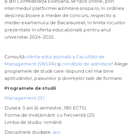
şi din Confederaţia Elveţiană, se face online, prin
intermediul platformei admitere.snspa.ro, în ordinea
descrescătoare a mediei de concurs, respectiv a
mediei examenului de Bacalaureat, în limita locurilor
prezentate în oferta educațională pentru anul
universitar 2024-2025.
Consultă
oferta educațională a Facultății de
Management (SNSPA)
și
condiţiile de admitere
! Alege
programele de studii care răspund cel mai bine
aptitudinilor, pasiunilor și dorințelor tale de formare.
Programele de studii
Management (IF)
Durata: 3 ani (6 semestre, 180 ECTS)
Forma de învățământ: cu frecvenţă (ZI)
Limba de studiu: română
Disciplinele studiate,
aici
.