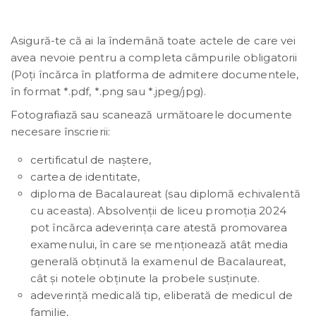
Asigură-te că ai la îndemână toate actele de care vei
avea nevoie pentru a completa câmpurile obligatorii
(Poți încărca în platforma de admitere documentele,
în format *.pdf, *.png sau *.jpeg/jpg).
Fotografiază sau scanează următoarele documente
necesare înscrierii:
certificatul de naștere,
cartea de identitate,
diploma de Bacalaureat (sau diplomă echivalentă
cu aceasta). Absolvenţii de liceu promoţia 2024
pot încărca adeverinţa care atestă promovarea
examenului, în care se menţionează atât media
generală obţinută la examenul de Bacalaureat,
cât şi notele obţinute la probele susţinute.
adeverinţă medicală tip, eliberată de medicul de
familie,