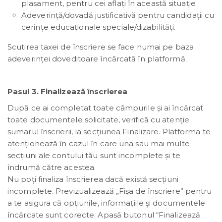
plasament, pentru cei aflaţi în această situaţie
Adeverință/dovadă justificativă pentru candidații cu
cerințe educaționale speciale/dizabilități.
Scutirea taxei de înscriere se face numai pe baza
adeverinţei doveditoare încărcată în platformă.
Pasul 3. Finalizează înscrierea
După ce ai completat toate câmpurile și ai încărcat
toate documentele solicitate, verifică cu atenție
sumarul înscrierii, la secțiunea Finalizare. Platforma te
atenționează în cazul în care una sau mai multe
secțiuni ale contului tău sunt incomplete și te
îndrumă către acestea.
Nu poți finaliza înscrierea dacă există secțiuni
incomplete. Previzualizează „Fișa de înscriere” pentru
a te asigura că opțiunile, informațiile și documentele
încărcate sunt corecte. Apasă butonul “Finalizează