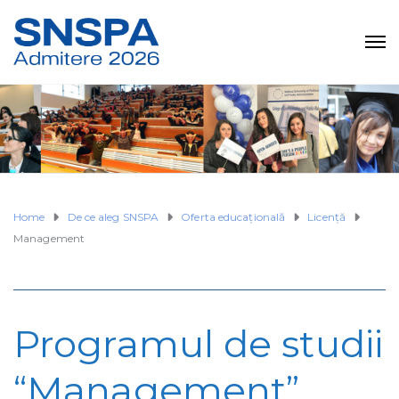
Home
De ce aleg SNSPA
Oferta educaţională
Licenţă
Management
Programul de studii
“Management”