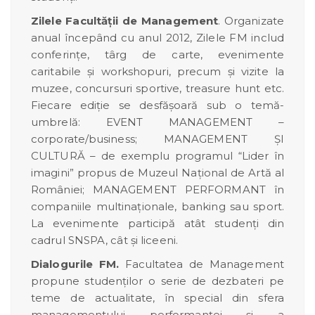
Zilele Facultăţii de Management
. Organizate
anual începând cu anul 2012, Zilele FM includ
conferințe, târg de carte, evenimente
caritabile și workshopuri, precum și vizite la
muzee, concursuri sportive, treasure hunt etc.
Fiecare ediție se desfășoară sub o temă-
umbrelă: EVENT MANAGEMENT –
corporate/business; MANAGEMENT ŞI
CULTURĂ – de exemplu programul “Lider în
imagini” propus de Muzeul Național de Artă al
României; MANAGEMENT PERFORMANT în
companiile multinaţionale, banking sau sport.
La evenimente participă atât studenţi din
cadrul SNSPA, cât şi liceeni.
Dialogurile FM.
Facultatea de Management
propune studenților o serie de dezbateri pe
teme de actualitate, în special din sfera
managementului performanței și a