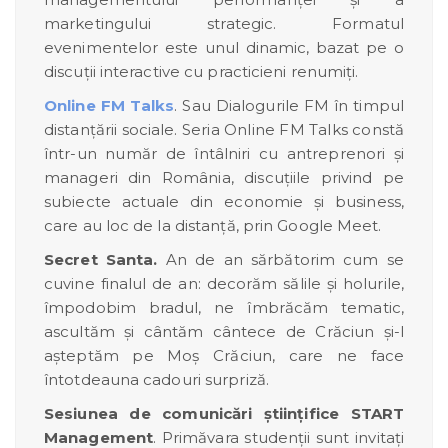
marketingului strategic. Formatul
evenimentelor este unul dinamic, bazat pe o
discuții interactive cu practicieni renumiți.
Online FM Talks
. Sau Dialogurile FM în timpul
distanțării sociale. Seria Online FM Talks constă
într-un număr de întâlniri cu antreprenori și
manageri din România, discuțiile privind pe
subiecte actuale din economie și business,
care au loc de la distanță, prin Google Meet.
Secret Santa.
An de an sărbătorim cum se
cuvine finalul de an: decorăm sălile și holurile,
împodobim bradul, ne îmbrăcăm tematic,
ascultăm și cântăm cântece de Crăciun și-l
așteptăm pe Moș Crăciun, care ne face
întotdeauna cadouri surpriză.
Sesiunea de comunicări științifice START
Management
. Primăvara studenții sunt invitați