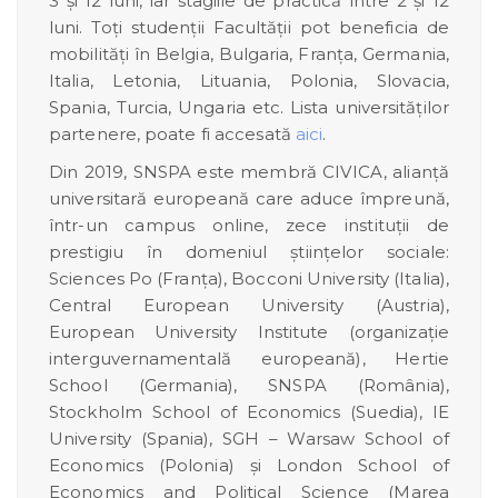
3 și 12 luni, iar stagiile de practică între 2 și 12
luni. Toți studenții Facultății pot beneficia de
mobilități în Belgia, Bulgaria, Franța, Germania,
Italia, Letonia, Lituania, Polonia, Slovacia,
Spania, Turcia, Ungaria etc. Lista universităților
partenere, poate fi accesată
aici
.
Din 2019, SNSPA este membră CIVICA, alianță
universitară europeană care aduce împreună,
într-un campus online, zece instituții de
prestigiu în domeniul științelor sociale:
Sciences Po (Franța), Bocconi University (Italia),
Central European University (Austria),
European University Institute (organizație
interguvernamentală europeană), Hertie
School (Germania), SNSPA (România),
Stockholm School of Economics (Suedia), IE
University (Spania), SGH – Warsaw School of
Economics (Polonia) și London School of
Economics and Political Science (Marea