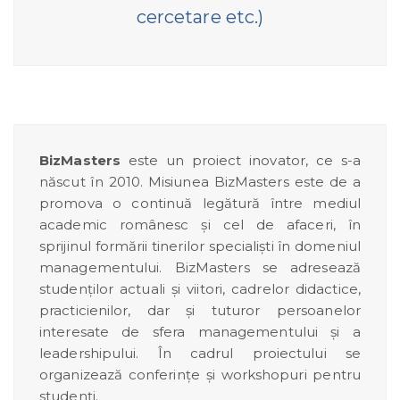
cercetare etc.)
BizMasters
este un proiect inovator, ce s-a
născut în 2010. Misiunea BizMasters este de a
promova o continuă legătură între mediul
academic românesc şi cel de afaceri, în
sprijinul formării tinerilor specialişti în domeniul
managementului. BizMasters se adresează
studenţilor actuali şi viitori, cadrelor didactice,
practicienilor, dar şi tuturor persoanelor
interesate de sfera managementului şi a
leadershipului. În cadrul proiectului se
organizează conferințe și workshopuri pentru
studenți.