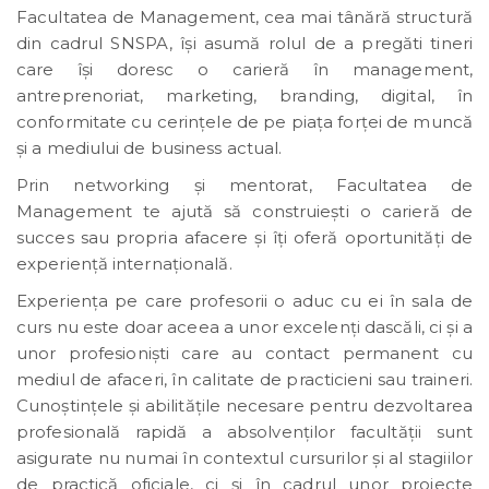
Facultatea de Management, cea mai tânără structură
din cadrul SNSPA, își asumă rolul de a pregăti tineri
care își doresc o carieră în management,
antreprenoriat, marketing, branding, digital, în
conformitate cu cerințele de pe piața forței de muncă
și a mediului de business actual.
Prin networking și mentorat, Facultatea de
Management te ajută să construiești o carieră de
succes sau propria afacere și îți oferă oportunități de
experiență internațională.
Experiența pe care profesorii o aduc cu ei în sala de
curs nu este doar aceea a unor excelenți dascăli, ci și a
unor profesioniști care au contact permanent cu
mediul de afaceri, în calitate de practicieni sau traineri.
Cunoștințele și abilitățile necesare pentru dezvoltarea
profesională rapidă a absolvenților facultății sunt
asigurate nu numai în contextul cursurilor și al stagiilor
de practică oficiale, ci și în cadrul unor proiecte