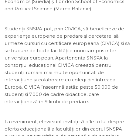
Economics (Suedia) și London School of Economics
and Political Science (Marea Britanie).
Studenții SNSPA pot, prin CIVICA, să beneficieze de
experiențe europene de predare și cercetare, să
urmeze cursuri cu certificare europeană (CIVICA) și să
se bucure de toate facilitățile unui campus inter-
universitar european. Apartenența SNSPA la
consorțiul educațional CIVICA creează pentru
studenții români mai multe oportunități de
interacțiune și colaborare cu colegi din întreaga
Europă. CIVICA înseamnă astăzi peste 50.000 de
studenţi și 7.000 de cadre didactice, care
interacționeză în 9 limbi de predare.
La eveniment, elevii sunt invitați să afle totul despre
oferta educațională a facultăților din cadrul SNSPA,