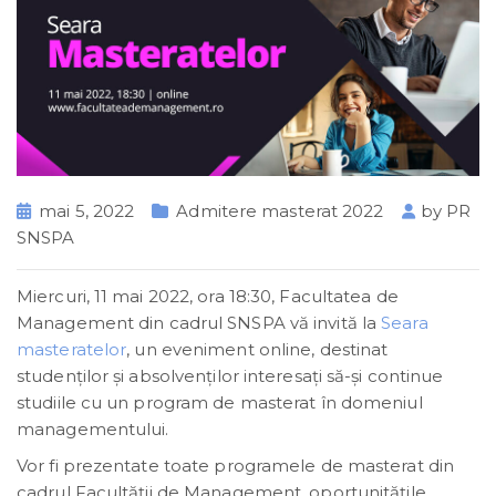
mai 5, 2022
Admitere masterat 2022
by
PR
SNSPA
Miercuri, 11 mai 2022, ora 18:30, Facultatea de
Management din cadrul SNSPA vă invită la
Seara
masteratelor
, un eveniment online, destinat
studenţilor şi absolvenţilor interesaţi să-şi continue
studiile cu un program de masterat în domeniul
managementului.
Vor fi prezentate toate programele de masterat din
cadrul Facultății de Management, oportunităţile