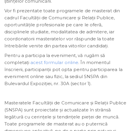
științelor comunicării.
Vor fi prezentate toate programele de masterat din
cadrul Facultății de Comunicare și Relații Publice,
oportunităţile profesionale pe care le oferă,
disciplinele studiate, modalitatea de admitere, iar
coordonatorii masteratelor vor răspunde la toate
întrebările venite din partea viitorilor candidaţi.
Pentru a participa la eveniment, vă rugăm să
completați
acest formular online
. În momentul
înscrierii, participanții pot opta pentru participarea la
eveniment online sau fizic, la sediul SNSPA din
Bulevardul Expoziției, nr. 30A (sector 1).
Masteratele Facultății de Comunicare și Relații Publice
(SNSPA) sunt proiectate și actualizate în strânsă
legătură cu cerințele și tendințele pieței de muncă.
Toate programele de masterat au o puternică
dimensiune aplicativă, pe de o parte prin natura și