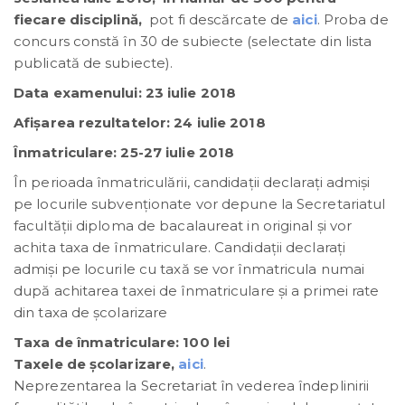
fiecare disciplină,
pot fi descărcate de
aici
. Proba de
concurs constă în 30 de subiecte (selectate din lista
publicată de subiecte).
Data examenului: 23 iulie 2018
Afişarea rezultatelor: 24 iulie 2018
Înmatriculare: 25-27 iulie 2018
În perioada înmatriculării, candidații declarați admiși
pe locurile subvenționate vor depune la Secretariatul
facultății diploma de bacalaureat in original şi vor
achita taxa de înmatriculare. Candidații declarați
admiși pe locurile cu taxă se vor înmatricula numai
după achitarea taxei de înmatriculare şi a primei rate
din taxa de școlarizare
Taxa de înmatriculare: 100 lei
Taxele de şcolarizare,
aici
.
Neprezentarea la Secretariat în vederea îndeplinirii