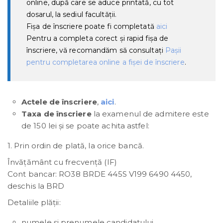
online, după care se aduce printată, cu tot
dosarul, la sediul facultății.
Fişa de înscriere poate fi completată
aici
Pentru a completa corect şi rapid fişa de
înscriere, vă recomandăm să consultaţi
Paşii
pentru completarea online a fişei de înscriere
.
Actele de înscriere
,
aici
.
Taxa de înscriere
la examenul de admitere este
de 150 lei şi se poate achita astfel:
1. Prin ordin de plată, la orice bancă.
Învăţământ cu frecvenţă (IF)
Cont bancar: RO38 BRDE 445S V199 6490 4450,
deschis la BRD
Detaliile plății:
numele și prenumele candidatului