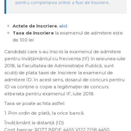
pentru completarea online a fişei de înscriere
.
Actele de înscriere
,
aici
.
Taxa de înscriere
la examenul de admitere este
de 100 lei
Candidații care s-au înscris la examenul de admitere
pentru învățământul cu frecventa (IF) în sesiunea iulie
2018, la Facultatea de Administrație Publică, sunt
scutiți de plata taxei de înscriere la examenul de
admitere ID. In acest sens, dosarul de concurs pentru
ID va conține o copie a legitimației de concurs
eliberata pentru examenul IF, iulie 2018.
Taxa se poate achita astfel:
1. Prin ordin de plată, la orice bancă.
Învăţământ la distanţă (ID)
Cont bancar: RO77 BRDE 445S V122 2158 4450,