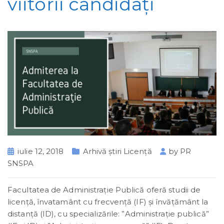
viitorii candidaţi
iulie 12, 2018
Arhivă știri Licență
by
PR
SNSPA
Facultatea de Administrație Publică oferă studii de
licență, învatamânt cu frecvenţă (IF) și învățământ la
distanță (ID), cu specializările: ”Administrație publică”