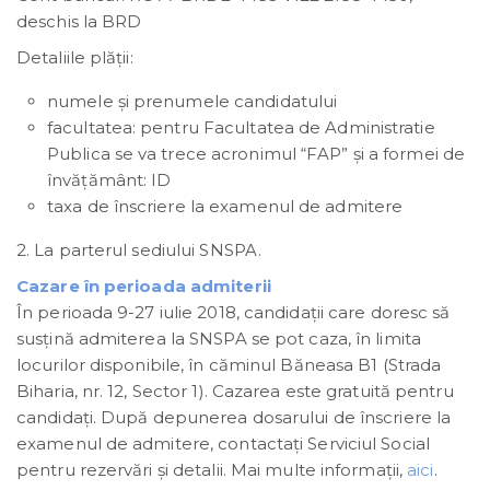
deschis la BRD
Detaliile plății:
numele și prenumele candidatului
facultatea: pentru Facultatea de Administratie
Publica se va trece acronimul “FAP” şi a formei de
învăţământ: ID
taxa de înscriere la examenul de admitere
2. La parterul sediului SNSPA.
Cazare în perioada admiterii
În perioada 9-27 iulie 2018, candidații care doresc să
susţină admiterea la SNSPA se pot caza, în limita
locurilor disponibile, în căminul Băneasa B1 (Strada
Biharia, nr. 12, Sector 1). Cazarea este gratuită pentru
candidaţi. După depunerea dosarului de înscriere la
examenul de admitere, contactaţi Serviciul Social
pentru rezervări și detalii. Mai multe informaţii,
aici
.