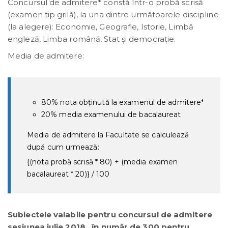
Concursul de admitere* constă într-o probă scrisă
(examen tip grilă), la una dintre următoarele discipline
(la alegere): Economie, Geografie, Istorie, Limbă
engleză, Limba română, Stat și democrație.
Media de admitere:
80% nota obţinută la examenul de admitere*
20% media examenului de bacalaureat
Media de admitere la Facultate se calculează
după cum urmează:
{(nota probă scrisă * 80) + (media examen
bacalaureat * 20)} / 100
Subiectele valabile pentru concursul de admitere
sesiunea iulie 2018, în număr de 300 pentru