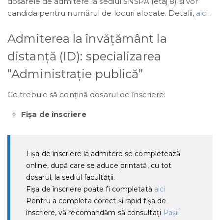
dosarele de admitere la sediul SNSPA (etaj 8) şi vor
candida pentru numărul de locuri alocate. Detalii,
aici
.
Admiterea la învățământ la
distanță (ID): specializarea
”Administrație publică”
Ce trebuie să conţină dosarul de înscriere:
Fişa de înscriere
Fișa de înscriere la admitere se completează
online, după care se aduce printată, cu tot
dosarul, la sediul facultății.
Fişa de înscriere poate fi completată
aici
Pentru a completa corect şi rapid fişa de
înscriere, vă recomandăm să consultaţi
Paşii