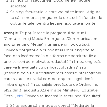
Să încarci în secțiunea “Documente”, actele
solicitate
Să alegi facultățile la care vrei să te înscrii. Asigură-
te că ai ordonat programele de studii în functie de
opțiunile tale, pentru fiecare facultate în parte.
Atenție
: Te poți înscrie la programul de studii
“Comunicare și Media Emergente /Communication
and Emerging Media”, numai pe un loc cu taxă.
Dovada obligatorie a cunoașterii limbii engleze se
face prin încărcarea în platforma de admitere fie a
unei scrisori de motivație, redactată în limba engleză,
care va fi evaluată cu calificativul „admis” sau
„respins”, fie a unui certificat recunoscut internațional
care să ateste nivelul competențelor lingvistice în
limba engleză, în condițiile prevăzute de Ordinul nr.
6152 din 31 august 2023 emis de Ministerul Educației.
Detalii,
aici
. Dovada se încarcă în secțiunea “Facultăți”.
Să te asiguri că ai introdus corect “Media de la