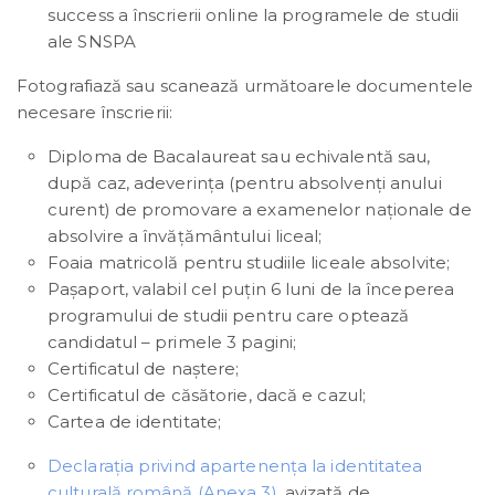
success a înscrierii online la programele de studii
ale SNSPA
Fotografiază sau scanează următoarele documentele
necesare înscrierii:
Diploma de Bacalaureat sau echivalentă sau,
după caz, adeverința (pentru absolvenți anului
curent) de promovare a examenelor naționale de
absolvire a învățământului liceal;
Foaia matricolă pentru studiile liceale absolvite;
Pașaport, valabil cel puțin 6 luni de la începerea
programului de studii pentru care optează
candidatul – primele 3 pagini;
Certificatul de naștere;
Certificatul de căsătorie, dacă e cazul;
Cartea de identitate;
Declaraţia privind apartenenţa la identitatea
culturală română (Anexa 3),
avizată de