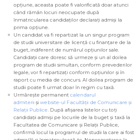
opţiune, aceasta poate fi valorificată doar atunci
când rămân locuri neocupate după
înmatricularea candidaţilor declaraţi admişi la
prima opțiune.
Un candidat va fi repartizat la un singur program
de studii universitare de licență cu finanțare de la
buget, indiferent de numărul opțiunilor sale.
Candidații care doresc să urmeze și un al doilea
program de studii simultan, conform prevederilor
legale, vor fi repartizați conform opțiunilor și în
raport cu media de concurs. Al doilea program de
studii poate fi urmat doar în regim cu taxă.
Urmărește permanent
calendarul
admiterii
și
website-ul Facultății de Comunicare și
Relații Publice
. După afișarea listelor cu toți
candidații admiși pe locurile de la buget și taxă la
Facultatea de Comunicare și Relații Publice,
confirmă locul la programul de studii la care ai fost
admis(ă) și înmatriculează-te. Neprezentarea la