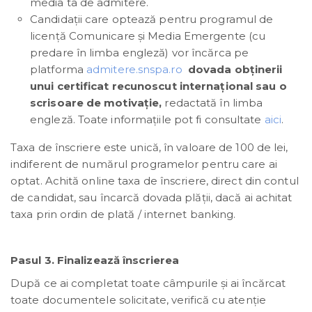
media ta de admitere.
Candidaţii care optează pentru programul de
licență Comunicare și Media Emergente (cu
predare în limba engleză) vor încărca pe
platforma
admitere.snspa.ro
dovada obținerii
unui certificat recunoscut internațional sau o
scrisoare de motivație,
redactată în limba
engleză. Toate informațiile pot fi consultate
aici
.
Taxa de înscriere este unică, în valoare de 100 de lei,
indiferent de numărul programelor pentru care ai
optat. Achită online taxa de înscriere, direct din contul
de candidat, sau încarcă dovada plății, dacă ai achitat
taxa prin ordin de plată / internet banking.
Pasul 3. Finalizează înscrierea
După ce ai completat toate câmpurile și ai încărcat
toate documentele solicitate, verifică cu atenție