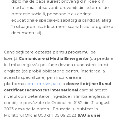
diploma de bacalaureat proveniți din licee din
mediul rural, absolvenți proveniți din sistemul de
protecție socială, persoanele cu cerințe
educaționale speciale/dizabilități și candidați aflați
în situații de risc (document scanat sau fotografie a
documentului).
Candidații care optează pentru programul de
licență
Comunicare și Media Emergente
(cu predare
în limba engleză) pot face dovada cunoașterii limbii
engleze (ca probă obligatorie pentru înscrierea la
această specializare) prin încărcarea în
platforma
admitere.snspa.ro
a
dovezii obținerii unui
certificat recunoscut internațional
care să ateste
nivelul competențelor lingvistice în limba engleză, în
condițiile prevăzute de Ordinul nr. 6152 din 31 august
2023 emis de Ministerul Educației și publicat în
Monitorul Oficial 800 din 05.09.2023
SAU a unei