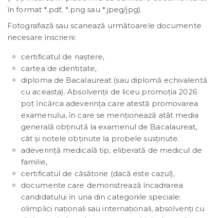
în format *.pdf, *.png sau *.jpeg/jpg).
Fotografiază sau scanează următoarele documente
necesare înscrierii:
certificatul de naștere,
cartea de identitate,
diploma de Bacalaureat (sau diplomă echivalentă
cu aceasta). Absolvenţii de liceu promoţia 2026
pot încărca adeverinţa care atestă promovarea
examenului, în care se menţionează atât media
generală obţinută la examenul de Bacalaureat,
cât şi notele obţinute la probele susţinute.
adeverinţă medicală tip, eliberată de medicul de
familie,
certificatul de căsătorie (dacă este cazul),
documente care demonstrează încadrarea
candidatului în una din categoriile speciale:
olimplici naționali sau internaționali, absolvenți cu