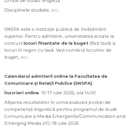
Limba de studiu: engleză
Disciplinele studiate,
aici
.
SNSPA este o instituţie publică de învăţământ
superior. Pentru admitere, universitatea scoate la
concurs
locuri finanțate de la buget
(fără taxă) și
locuri în regim cu taxă. Vezi numărul locurilor de
buget,
aici
.
Calendarul admiterii online la Facultatea de
Comunicare și Relații Publice (SNSPA)
Înscrieri online
: 10-17 iulie 2026, ora 14:00
Afișarea rezultatelor în urma evaluării probei de
competență lingvistică pentru programul de studii
Comunicare și Media Emergente/Communication and
Emerging Media (IF): 18 iulie 2026