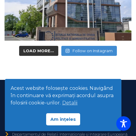
LOAD MORE...
Follow on Instagram
Acest website foloseşte cookies. Navigând
în continuare vă exprimaţi acordul asupra
folosirii cookie-urilor.
Detalii
Facultatea de Administrație Publică
Facultatea de Comunicare și Relații Publice
Am înțeles
Facultatea de Management
Facultatea de Științe Politice
Departamentul de Relații Internaționale și Integrare Europeană