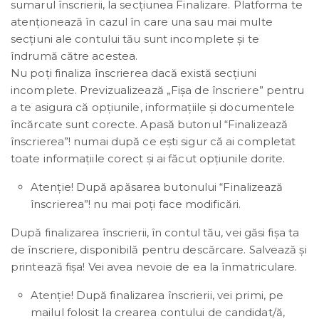
sumarul înscrierii, la secțiunea Finalizare. Platforma te
atenționează în cazul în care una sau mai multe
secțiuni ale contului tău sunt incomplete și te
îndrumă către acestea.
Nu poți finaliza înscrierea dacă există secțiuni
incomplete. Previzualizează „Fișa de înscriere” pentru
a te asigura că opțiunile, informațiile și documentele
încărcate sunt corecte. Apasă butonul “Finalizează
înscrierea”! numai după ce ești sigur că ai completat
toate informațiile corect și ai făcut opțiunile dorite.
Atenție! După apăsarea butonului “Finalizează
înscrierea”! nu mai poți face modificări.
După finalizarea înscrierii, în contul tău, vei găsi fișa ta
de înscriere, disponibilă pentru descărcare. Salvează și
printează fișa! Vei avea nevoie de ea la înmatriculare.
Atenție! După finalizarea înscrierii, vei primi, pe
mailul folosit la crearea contului de candidat/ă,