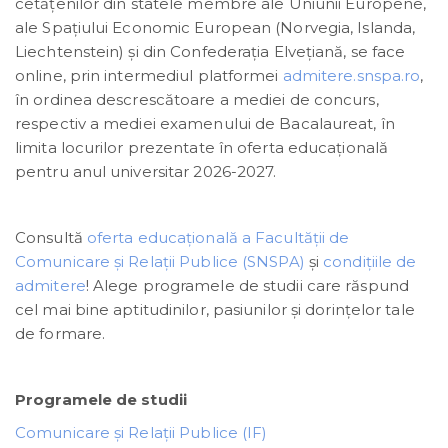
cetăţenilor din statele membre ale Uniunii Europene,
ale Spaţiului Economic European (Norvegia, Islanda,
Liechtenstein) şi din Confederaţia Elveţiană, se face
online, prin intermediul platformei
admitere.snspa.ro
,
în ordinea descrescătoare a mediei de concurs,
respectiv a mediei examenului de Bacalaureat, în
limita locurilor prezentate în oferta educațională
pentru anul universitar 2026-2027.
Consultă
oferta educațională a Facultății de
Comunicare și Relații Publice (SNSPA)
și
condiţiile de
admitere
! Alege programele de studii care răspund
cel mai bine aptitudinilor, pasiunilor și dorințelor tale
de formare.
Programele de studii
Comunicare și Relații Publice (IF)