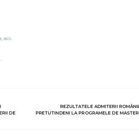
e,
aici
.
o
.
N
REZULTATELE ADMITERII ROMÂNI
RII DE
PRETUTINDENI LA PROGRAMELE DE MASTER