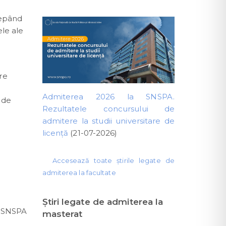
cepând
ele ale
re
Admiterea 2026 la SNSPA.
r de
Rezultatele concursului de
admitere la studii universitare de
licență
(21-07-2026)
Accesează toate știrile legate de
admiterea la facultate
Ştiri legate de admiterea la
ul SNSPA
masterat