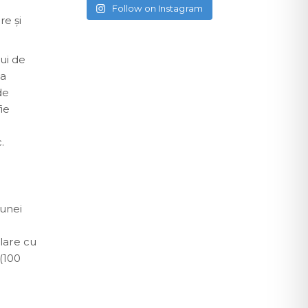
Follow on Instagram
re şi
ui de
ta
de
ie
.
 unei
ulare cu
 (100