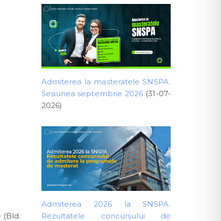
Admiterea la masteratele SNSPA.
Sesiunea septembrie 2026
(31-07-
2026)
Admiterea 2026 la SNSPA.
 (Bld.
Rezultatele concursului de