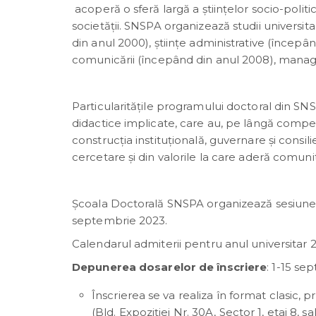
acoperă o sferă largă a știinţelor socio-polit
societăţii. SNSPA organizează studii universit
din anul 2000), științe administrative (începân
comunicării (începând din anul 2008), manag
Particularitățile programului doctoral din SN
didactice implicate, care au, pe lângă comp
construcţia instituţională, guvernare și consil
cercetare şi din valorile la care aderă comuni
Şcoala Doctorală SNSPA organizează sesiunea 
septembrie 2023.
Calendarul admiterii pentru anul universitar
Depunerea dosarelor de înscriere
: 1-15 s
Înscrierea se va realiza în format clasic, 
(Bld. Expoziției Nr. 30A, Sector 1, etaj 8, sa