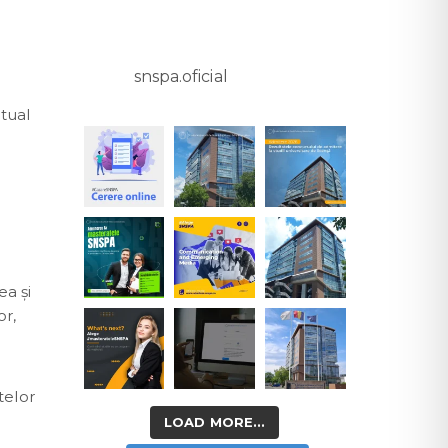
snspa.oficial
tual
ea şi
or,
telor
LOAD MORE...