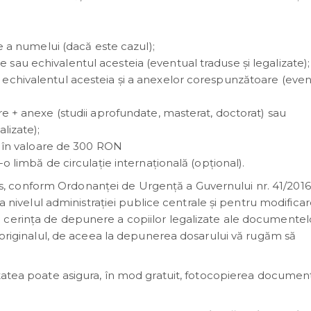
re a numelui (dacă este cazul);
sau echivalentul acesteia (eventual traduse și legalizate);
echivalentul acesteia şi a anexelor corespunzătoare (even
re + anexe (studii aprofundate, masterat, doctorat) sau
lizate);
re în valoare de 300 RON
o limbă de circulaţie internaţională (opţional).
, conform Ordonanţei de Urgenţă a Guvernului nr. 41/2016
la nivelul administraţiei publice centrale şi pentru modificar
 cerinţa de depunere a copiilor legalizate ale documentel
u originalul, de aceea la depunerea dosarului vă rugăm să
sitatea poate asigura, în mod gratuit, fotocopierea documen