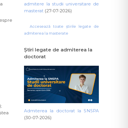
va
admitere la studii universitare de
masterat
(27-07-2026)
despre
Accesează toate știrile legate de
admiterea la masterate
Ştiri legate de admiterea la
doctorat
);
Admiterea la doctorat la SNSPA
estea
(30-07-2026)