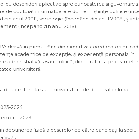
ice, cu deschideri aplicative spre cunoașterea și guvernarea
are de doctorat în următoarele domenii: științe politice (în
d din anul 2001), sociologie (începând din anul 2008), științ
ement (începând din anul 2019).
SPA derivă în primul rând din expertiza coordonatorilor, cad
etenţe academice de excepţie, și experienţă personală în
iere administrativă și/sau politică, din derularea programelo
tatea universitară.
de admitere la studii universitare de doctorat în luna
 2023-2024
eptembrie 2023
prin depunerea fizică a dosarelor de către candidați la sedi
la 802).