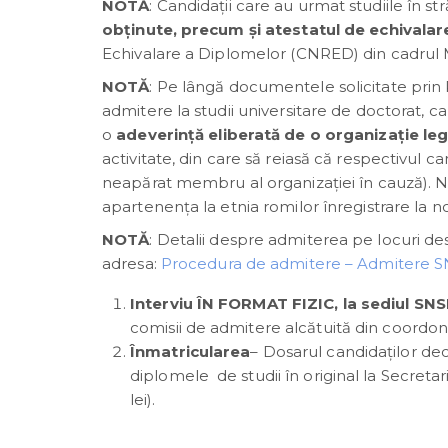
NOTĂ
: Candidaţii care au urmat studiile în s
obţinute, precum şi atestatul de echivalar
Echivalare a Diplomelor (CNRED) din cadrul M
NOTĂ
: Pe lângă documentele solicitate prin
admitere la studii universitare de doctorat, c
o
adeverință eliberată de o organizație leg
activitate, din care să reiasă că respectivul c
neapărat membru al organizației în cauză). N
apartenența la etnia romilor înregistrare la not
NOTĂ
: Detalii despre admiterea pe locuri de
adresa:
Procedura de admitere – Admitere 
Interviu ÎN FORMAT FIZIC, la sediul SN
comisii de admitere alcătuită din coordon
Înmatricularea
– Dosarul candidaţilor dec
diplomele de studii în original la Secretar
lei).