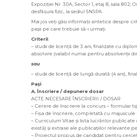
Expoziției Nr. 30A, Sector 1, etaj 8, sala 802; Or
desfășura fizic, la sediul SNSPA.
Mai jos veți găsi informații sintetice despre cr
pașii pe care trebuie să-i urmați.
Criterii
:
– studii de licență de 3 ani, finalizate cu dipl
absolvire (valabil numai pentru absolvenții d
sau
– studii de licență de lungă durată (4 ani), fi
Pași
A. Înscriere / depunere dosar
ACTE NECESARE ÎNSCRIERII / DOSAR
– Cerere de înscriere la concurs – formular tip
– Fișa de înscriere, completată cu majuscule ş
– Curriculum Vitae şi lista lucrărilor publicat
există) şi extrase ale publicaţiilor relevante 
– Proiectul propus de candidat pentru cerce