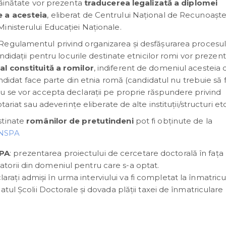
trăinătate vor prezenta
traducerea legalizată a diplomei
e a acesteia
, eliberat de Centrului Naţional de Recunoaşte
inisterului Educaţiei Naţionale.
 Regulamentul privind organizarea și desfășurarea procesul
andidații pentru locurile destinate etnicilor romi vor prezen
al constituită a romilor
, indiferent de domeniul acesteia 
andidat face parte din etnia romă (candidatul nu trebuie să f
u se vor accepta declarații pe proprie răspundere privind
ariat sau adeverințe eliberate de alte instituții/structuri etc
stinate
românilor de pretutindeni
pot fi obținute de la
SNSPA
SPA
: prezentarea proiectului de cercetare doctorală în fața
atorii din domeniul pentru care s-a optat.
laraţi admişi în urma interviului va fi completat la înmatric
iatul Școlii Doctorale și dovada plății taxei de înmatriculare