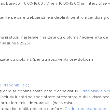
ar: Luni-Joi: 10.00-16.00 / Vineri: 10.00-15.00),iar interviul se 
iteriile pe care trebuie să le îndepliniți pentru a candida și 
omă
și
studii masterale finalizate cu diplomă / adeverință de
in sesiunea 2023)
nalizate cu diplomă (pentru absolvenții pre-Bologna).
 (
disponibil aici
);
i care să conţină toate datele candidatului (
disponibilă aici
e (inclusiv lucrări de specialitate prezentate public, dacă ac
pentru domeniul doctoratului (dacă există);
tarea doctorală, redactat conform
Ghidului de elaborare
;