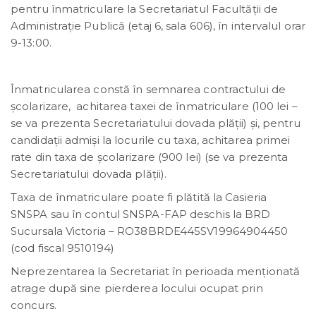
pentru înmatriculare la Secretariatul Facultăţii de
Administraţie Publică (etaj 6, sala 606), în intervalul orar
9-13:00.
Înmatricularea constă în semnarea contractului de
şcolarizare, achitarea taxei de înmatriculare (100 lei –
se va prezenta Secretariatului dovada plăţii) și, pentru
candidații admiși la locurile cu taxa, achitarea primei
rate din taxa de şcolarizare (900 lei) (se va prezenta
Secretariatului dovada plăţii).
Taxa de înmatriculare poate fi plătită la Casieria
SNSPA sau în contul SNSPA-FAP deschis la BRD
Sucursala Victoria – RO38BRDE445SV19964904450
(cod fiscal 9510194)
Neprezentarea la Secretariat în perioada menţionată
atrage după sine pierderea locului ocupat prin
concurs.