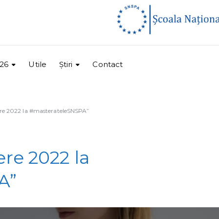
26
Utile
Ştiri
Contact
re 2022 la #masterateleSNSPA”
re 2022 la
A”