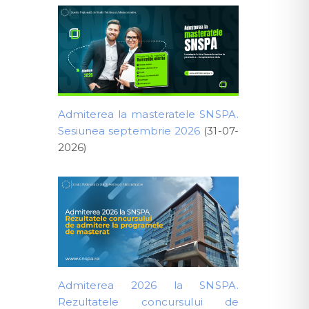
Admiterea la masteratele SNSPA.
Sesiunea septembrie 2026
(31-07-
2026)
Admiterea 2026 la SNSPA.
Rezultatele concursului de