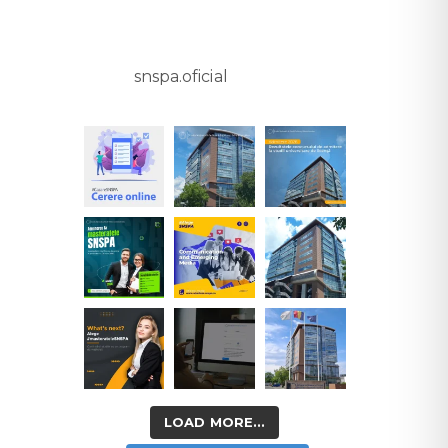
snspa.oficial
LOAD MORE...