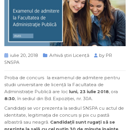
iulie 20, 2018
Arhivă știri Licență
by
PR
SNSPA
Proba de concurs la examenul de admitere pentru
studii universitare de licență la Facultatea de
Administraţie Publică are loc
luni, 23 iulie 2018
, ora
8:30
, în sediul din Bd. Expoziției, nr. 30A.
Candidații se vor prezenta la sediul SNSPA cu actul de
identitate, legitimația de concurs și pix cu pastă
albastră sau neagră.
Candidații sunt rugați să se
prezinte la sală cu cel puțin 30 de minute înainte