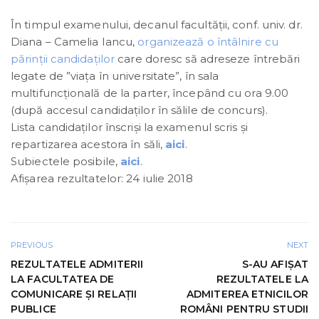
În timpul examenului, decanul facultății, conf. univ. dr.
Diana – Camelia Iancu,
organizează o întâlnire cu
părinţii candidaților
care doresc să adreseze întrebări
legate de ”viața în universitate”, în sala
multifuncțională de la parter, începând cu ora 9.00
(după accesul candidaţilor în sălile de concurs).
Lista candidaților înscrişi la examenul scris şi
repartizarea acestora în săli,
aici
.
Subiectele posibile,
aici
.
Afişarea rezultatelor: 24 iulie 2018
PREVIOUS
NEXT
REZULTATELE ADMITERII
S-AU AFIŞAT
LA FACULTATEA DE
REZULTATELE LA
COMUNICARE ŞI RELAŢII
ADMITEREA ETNICILOR
PUBLICE
ROMÂNI PENTRU STUDII