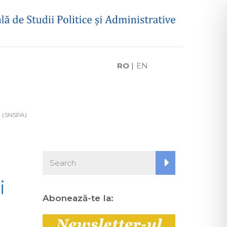
RO
|
EN
ă (SNSPA)
i
Abonează-te la: