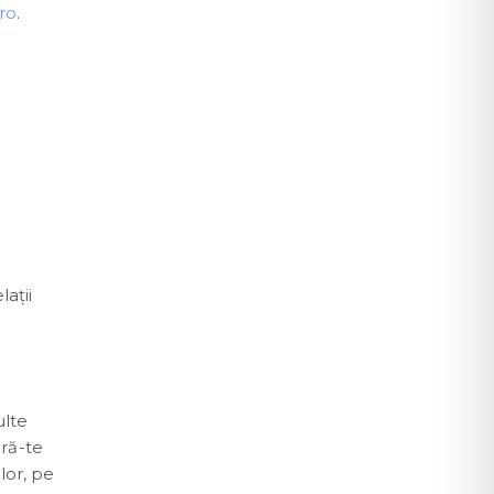
ro
.
ații
ulte
ură-te
lor, pe