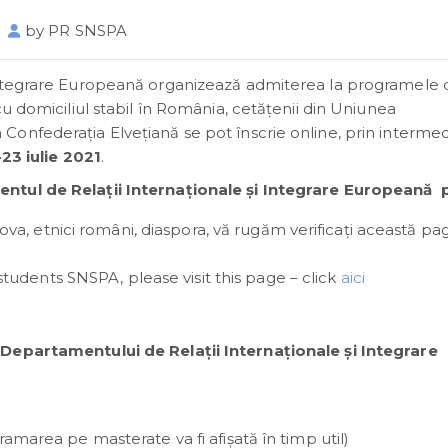
by
PR SNSPA
Integrare Europeană organizează admiterea la programele 
u domiciliul stabil în România, cetățenii din Uniunea
onfederaţia Elveţiană se pot înscrie online, prin intermed
-23 iulie 2021
.
entul de Relații Internaționale și Integrare Europeană 
a, etnici români, diaspora, vă rugăm verificați această pag
udents SNSPA, please visit this page – click
aici
 Departamentului de Relații Internaționale și Integrare
gramarea pe masterate va fi afișată în timp util)