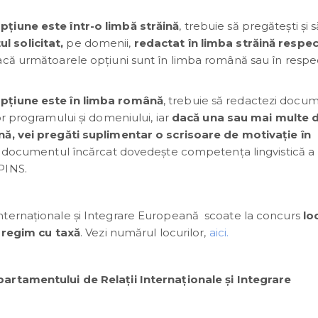
pțiune este într-o limbă străină
, trebuie să pregătești și s
 solicitat,
pe domenii,
redactat în limba străină respec
acă următoarele opțiuni sunt în limba română sau în respe
pțiune este în limba română
, trebuie să redactezi docu
r programului și domeniului, iar
dacă una sau mai multe d
nă, vei pregăti suplimentar o scrisoare de motivație în
ie, documentul încărcat dovedește competența lingvistică a
PINS.
nternaționale și Integrare Europeană scoate la concurs
lo
n regim cu taxă
. Vezi numărul locurilor,
aici.
partamentului de Relații Internaționale și Integrare