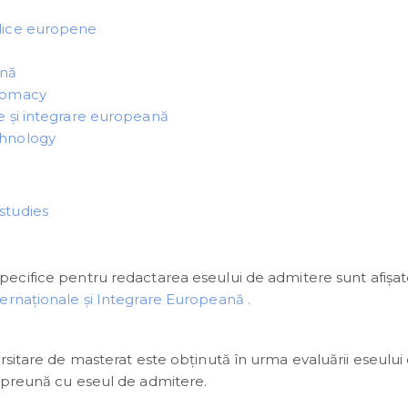
blice europene
ană
plomacy
le şi integrare europeană
chnology
studies
specifice pentru redactarea eseului de admitere sunt afișa
ernaționale și Integrare Europeană .
rsitare de masterat este obținută în urma evaluării eseului
mpreună cu eseul de admitere.