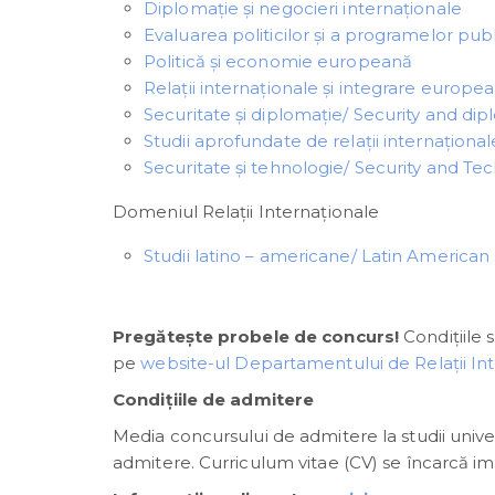
Diplomaţie şi negocieri internaţionale
Evaluarea politicilor şi a programelor pu
Politică și economie europeană
Relații internaționale și integrare europe
Securitate şi diplomaţie/ Security and di
Studii aprofundate de relaţii internaţiona
Securitate şi tehnologie/ Security and Te
Domeniul Relații Internaționale
Studii latino – americane/ Latin American 
Pregătește probele de concurs!
Condițiile 
pe
website-ul Departamentului de Relații Int
Condițiile de admitere
Media concursului de admitere la studii unive
admitere. Curriculum vitae (CV) se încarcă i