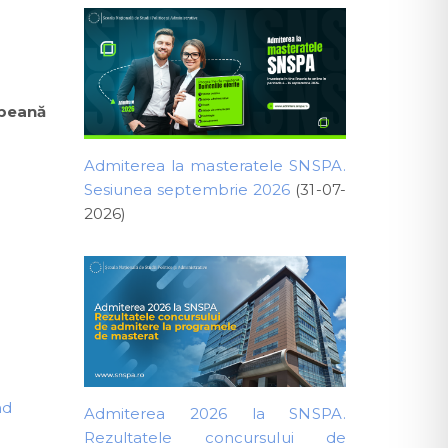
opeană
Admiterea la masteratele SNSPA.
Sesiunea septembrie 2026
(31-07-
2026)
nd
Admiterea 2026 la SNSPA.
Rezultatele concursului de