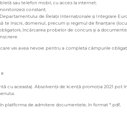
abletă sau telefon mobil, cu acces la internet;
monitorizezi constant;
Departamentului de Relații Internaționale și Integrare Eu
ă te înscrii, domeniul, precum și regimul de finanțare (locur
bligatorii, încărcarea probelor de concurs și a documente
nscriere.
care vei avea nevoie pentru a completa câmpurile obligato
 a
tă cu aceasta). Absolvenţii de licență promoţia 2021 pot î
enului.
a în platforma de admitere documentele, în format *.pdf,