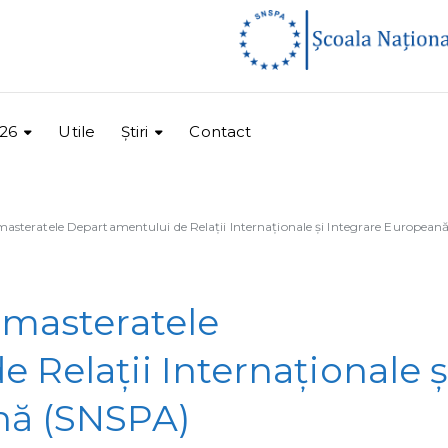
26
Utile
Ştiri
Contact
masteratele Departamentului de Relații Internaționale și Integrare European
 masteratele
 Relații Internaționale ș
nă (SNSPA)