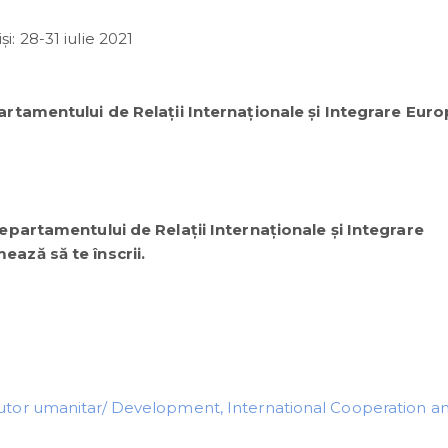
i: 28-31 iulie 2021
rtamentului de Relații Internaționale și Integrare Eur
epartamentului de Relații Internaționale și Integrare
ează să te înscrii.
ajutor umanitar/ Development, International Cooperation a