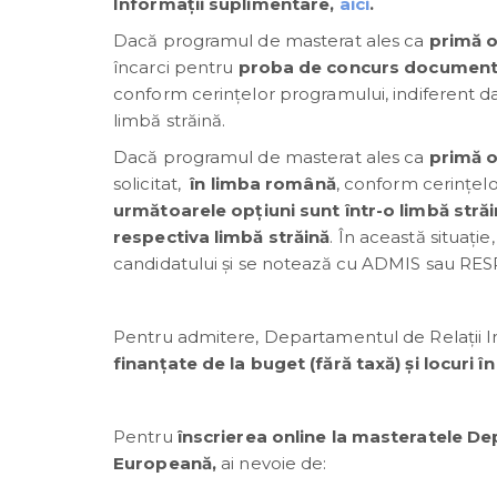
Informații suplimentare,
aici
.
Dacă programul de masterat ales ca
primă o
încarci pentru
proba de concurs documentul
conform cerințelor programului, indiferent d
limbă străină.
Dacă programul de masterat ales ca
primă o
solicitat,
în limba română
, conform cerințelo
următoarele opțiuni sunt într-o limbă străi
respectiva limbă străină
. În această situaţ
candidatului și se notează cu ADMIS sau RES
Pentru admitere, Departamentul de Relații I
finanțate de la
buget (fără taxă) și locuri î
Pentru
înscrierea online la masteratele De
Europeană,
ai nevoie de: