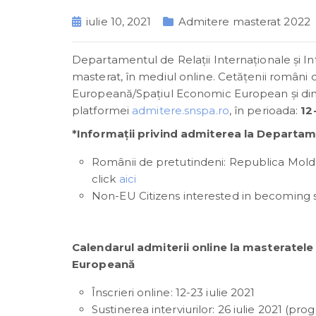
iulie 10, 2021
Admitere masterat 2022
Departamentul de Relații Internaționale și 
masterat, în mediul online. Cetățenii români c
Europeană/Spațiul Economic European și din C
platformei
admitere.snspa.ro
, în perioada:
12
*Informații privind admiterea la Departam
Românii de pretutindeni: Republica Moldov
click
aici
Non-EU Citizens interested in becoming st
Calendarul admiterii online la masteratele
Europeană
Înscrieri online: 12-23 iulie 2021
Sustinerea interviurilor: 26 iulie 2021 (pro