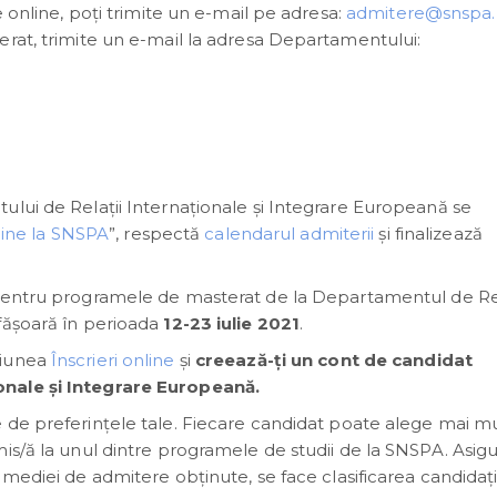
e online, poţi trimite un e-mail pe adresa:
admitere@snspa.
erat, trimite un e-mail la adresa Departamentului:
ului de Relații Internaționale și Integrare Europeană se
nline la SNSPA
”, respectă
calendarul admiterii
și finalizează
entru programele de masterat de la Departamentul de Rel
fășoară în perioada
12-23 iulie 2021
.
țiunea
Înscrieri online
și
creează-ți un cont de candidat
onale și Integrare Europeană.
e de preferințele tale. Fiecare candidat poate alege mai m
is/ă la unul dintre programele de studii de la SNSPA. Asig
a mediei de admitere obținute, se face clasificarea candidați