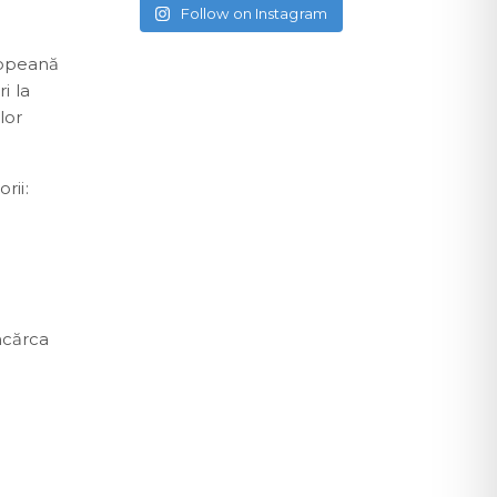
Follow on Instagram
ropeană
i la
lor
rii:
ncărca