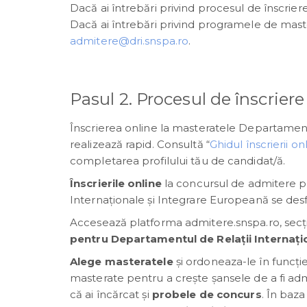
Dacă ai întrebări privind procesul de înscrier
Dacă ai întrebări privind programele de mast
admitere@dri.snspa.ro
.
Pasul 2. Procesul de înscriere
Înscrierea online la masteratele Departament
realizează rapid. Consultă “
Ghidul înscrierii o
completarea profilului tău de candidat/ă.
Înscrierile online
la concursul de admitere p
Internaționale și Integrare Europeană se des
Accesează platforma admitere.snspa.ro, sec
pentru Departamentul de Relații Internați
Alege masteratele
și ordoneaza-le în funcți
masterate pentru a crește șansele de a fi adm
că ai încărcat și
probele de concurs
. În baz