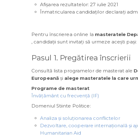
Afişarea rezultatelor: 27 iulie 2021
Înmatricularea candidaţilor declaraţi admiş
Pentru înscrierea online la
masteratele Depa
, candidații sunt invitați să urmeze acești pași:
Pasul 1. Pregătirea înscrierii
Consultă lista programelor de masterat ale
D
Europeană
și
alege masteratele la care urm
Programe de masterat
Învățământ cu frecvență (IF)
Domeniul Stiinte Politice:
Analiza și soluționarea conflictelor
Dezvoltare, cooperare internaţională şi 
Humanitarian Aid