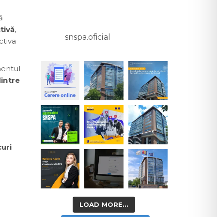
ă
tivă
,
snspa.oficial
ctiva
mentul
intre
curi
LOAD MORE...