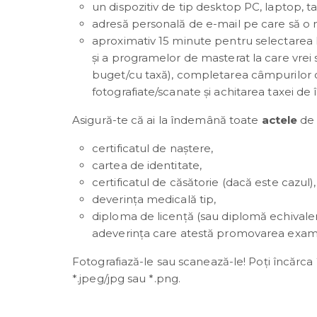
un dispozitiv de tip desktop PC, laptop, t
adresă personală de e-mail pe care să o 
aproximativ 15 minute pentru selectarea 
și a programelor de masterat la care vrei s
buget/cu taxă), completarea câmpurilor o
fotografiate/scanate și achitarea taxei de î
Asigură-te că ai la îndemână toate
actele
de 
certificatul de naștere,
cartea de identitate,
certificatul de căsătorie (dacă este cazul),
deverința medicală tip,
diploma de licență (sau diplomă echivalen
adeverinţa care atestă promovarea exam
Fotografiază-le sau scanează-le! Poți încărc
*.jpeg/jpg sau *.png.