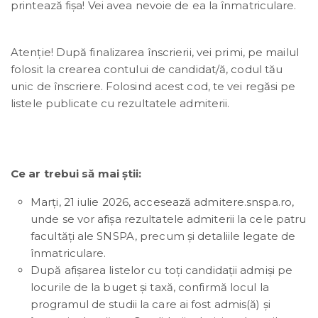
printează fișa! Vei avea nevoie de ea la înmatriculare.
Atenție! După finalizarea înscrierii, vei primi, pe mailul
folosit la crearea contului de candidat/ă, codul tău
unic de înscriere. Folosind acest cod, te vei regăsi pe
listele publicate cu rezultatele admiterii.
Ce ar trebui să mai știi:
Marți, 21 iulie 2026, accesează admitere.snspa.ro,
unde se vor afișa rezultatele admiterii la cele patru
facultăți ale SNSPA, precum și detaliile legate de
înmatriculare.
După afișarea listelor cu toți candidații admiși pe
locurile de la buget și taxă, confirmă locul la
programul de studii la care ai fost admis(ă) și