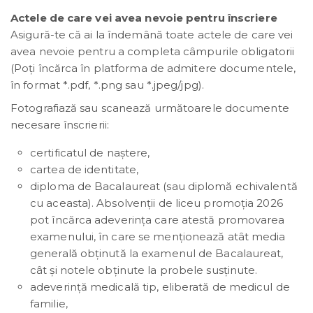
Actele de care vei avea nevoie pentru înscriere
Asigură-te că ai la îndemână toate actele de care vei
avea nevoie pentru a completa câmpurile obligatorii
(Poți încărca în platforma de admitere documentele,
în format *.pdf, *.png sau *.jpeg/jpg).
Fotografiază sau scanează următoarele documente
necesare înscrierii:
certificatul de naștere,
cartea de identitate,
diploma de Bacalaureat (sau diplomă echivalentă
cu aceasta). Absolvenţii de liceu promoţia 2026
pot încărca adeverinţa care atestă promovarea
examenului, în care se menţionează atât media
generală obţinută la examenul de Bacalaureat,
cât şi notele obţinute la probele susţinute.
adeverinţă medicală tip, eliberată de medicul de
familie,