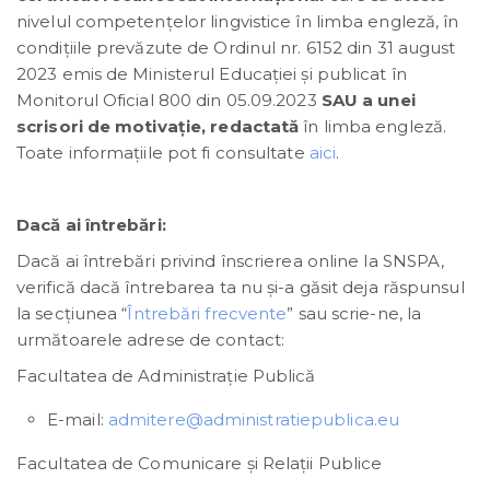
nivelul competențelor lingvistice în limba engleză, în
condițiile prevăzute de Ordinul nr. 6152 din 31 august
2023 emis de Ministerul Educației și publicat în
Monitorul Oficial 800 din 05.09.2023
SAU a unei
scrisori de motivație, redactată
în limba engleză.
Toate informațiile pot fi consultate
aici
.
Dacă ai întrebări:
Dacă ai întrebări privind înscrierea online la SNSPA,
verifică dacă întrebarea ta nu și-a găsit deja răspunsul
la secțiunea “
Întrebări frecvente
” sau scrie-ne, la
următoarele adrese de contact:
Facultatea de Administrație Publică
E-mail:
admitere@administratiepublica.eu
Facultatea de Comunicare şi Relaţii Publice