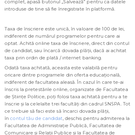
complet, apasă butonul „Salvează” pentru ca datele
introduse de tine să fie înregistrate în platformă.
Taxa de înscriere este unică, în valoare de 100 de lei,
indiferent de numărul programelor pentru care ai
optat. Achită online taxa de înscriere, direct din contul
de candidat, sau încarcă dovada plății, dacă ai achitat
taxa prin ordin de plată / internet banking.
Odată taxa achitată, aceasta este valabilă pentru
oricare dintre programele din oferta educațională,
indiferent de facultatea aleasă. În cazul în care te-ai
înscris la pretestările online, organizate de Facultatea
de Științe Politice, poți folosi taxa achitată pentru a te
înscrie și la celelalte trei facultăți din cadrul SNSPA. Tot
ce trebuie să faci este să încarci dovada plății,
în
contul tău de candidat
, deschis pentru admiterea la
Facultatea de Administrație Publică, Facultatea de
Comunicare și Relații Publice și la Facultatea de