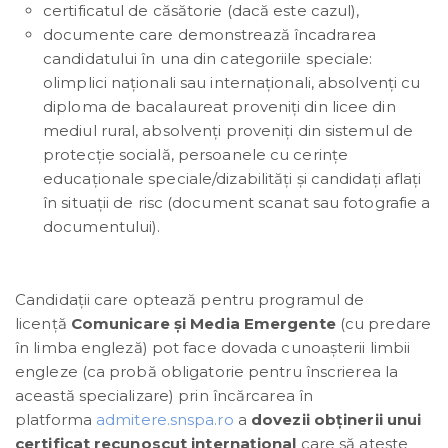
certificatul de căsătorie (dacă este cazul),
documente care demonstrează încadrarea
candidatului în una din categoriile speciale:
olimplici naționali sau internaționali, absolvenți cu
diploma de bacalaureat proveniți din licee din
mediul rural, absolvenți proveniți din sistemul de
protecție socială, persoanele cu cerințe
educaționale speciale/dizabilități și candidați aflați
în situații de risc (document scanat sau fotografie a
documentului).
Candidații care optează pentru programul de
licență
Comunicare și Media Emergente
(cu predare
în limba engleză) pot face dovada cunoașterii limbii
engleze (ca probă obligatorie pentru înscrierea la
această specializare) prin încărcarea în
platforma
admitere.snspa.ro
a
dovezii obținerii unui
certificat recunoscut internațional
care să ateste