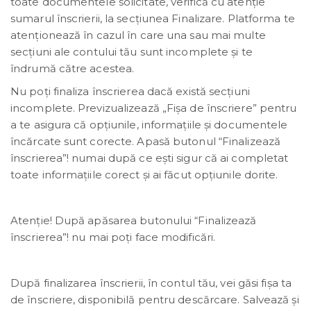
toate documentele solicitate, verifică cu atenție
sumarul înscrierii, la secțiunea Finalizare. Platforma te
atenționează în cazul în care una sau mai multe
secțiuni ale contului tău sunt incomplete și te
îndrumă către acestea.
Nu poți finaliza înscrierea dacă există secțiuni
incomplete. Previzualizează „Fișa de înscriere” pentru
a te asigura că opțiunile, informațiile și documentele
încărcate sunt corecte. Apasă butonul “Finalizează
înscrierea”! numai după ce ești sigur că ai completat
toate informațiile corect și ai făcut opțiunile dorite.
Atenție! După apăsarea butonului “Finalizează
înscrierea”! nu mai poți face modificări.
După finalizarea înscrierii, în contul tău, vei găsi fișa ta
de înscriere, disponibilă pentru descărcare. Salvează și