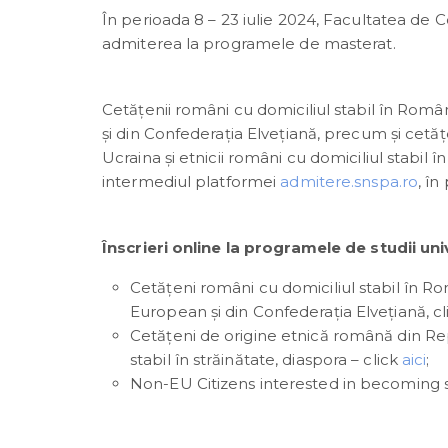
În perioada 8 – 23 iulie 2024, Facultatea de C
admiterea la programele de masterat.
Cetățenii români cu domiciliul stabil în Ro
și din Confederaţia Elveţiană, precum și cetă
Ucraina şi etnicii români cu domiciliul stabil î
intermediul platformei
admitere.snspa.ro
, în
Înscrieri online la programele de studii un
Cetățeni români cu domiciliul stabil în 
European și din Confederaţia Elveţiană, c
Cetăţeni de origine etnică română din Rep
stabil în străinătate, diaspora – click
aici
;
Non-EU Citizens interested in becoming stu