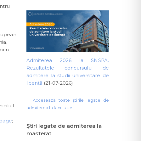
entru
uropean
ia,
prin
Admiterea 2026 la SNSPA.
Rezultatele concursului de
admitere la studii universitare de
licență
(21-07-2026)
Accesează toate știrile legate de
ciliul
admiterea la facultate
 page
;
Ştiri legate de admiterea la
masterat