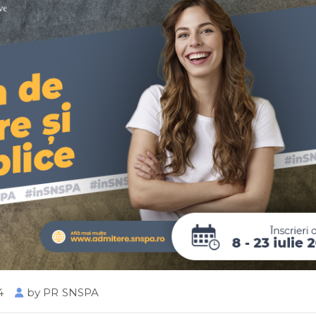
4
by
PR SNSPA