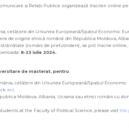
omunicare și Relații Publice organizează înscrieri online p
mânia, cetățenii din Uniunea Europeană/Spațiul Economic E
ţenii de origine etnică română din Republica Moldova, Alban
n străinătate (români de pretutindeni), se pot înscrie online, 
 perioada:
8-23 iulie 2024.
iversitare de masterat, pentru
:
România, cetățeni din Uniunea Europeană/Spațiul Economic
lick
aici
;
ublica Moldova, Albania, Ucraina sau etnici români cu domi
dents at the Faculty of Political Science, please visit
this