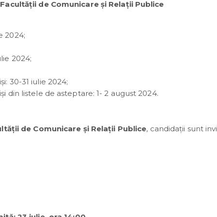
Facultății de Comunicare și Relații Publice
;
e 2024;
lie 2024;
i: 30-31 iulie 2024;
i din listele de asteptare: 1- 2 august 2024.
tății de Comunicare și Relații Publice
, candidații sunt invi
ită: 23 iulie, ora 14:00