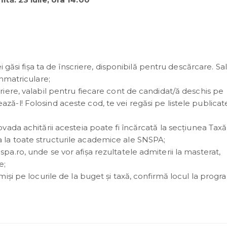
vei găsi fișa ta de înscriere, disponibilă pentru descărcare. S
înmatriculare;
criere, valabil pentru fiecare cont de candidat/ă deschis pe
ză-l! Folosind aceste cod, te vei regăsi pe listele publicat
ovada achitării acesteia poate fi încărcată la secțiunea Taxă
a la toate structurile academice ale SNSPA;
pa.ro, unde se vor afișa rezultatele admiterii la masterat,
e;
dmiși pe locurile de la buget și taxă, confirmă locul la prog