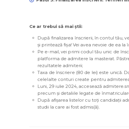
Ce ar trebui să mai știi:
După finalizarea înscrierii, în contul tău, 
și printează fișa! Vei avea nevoie de ea la 
Pe e-mail, vei primi codul tău unic de îns
platforma de admitere la masterat. Păstrea
rezultatele admiterii;
Taxa de înscriere (80 de lei) este unică. D
celelalte conturi create pentru admitere
Luni, 29 iulie 2024, accesează admitere.sns
precum și detaliile legate de înmatricular
După afișarea listelor cu toți candidații a
studii la care ai fost admis(ă).