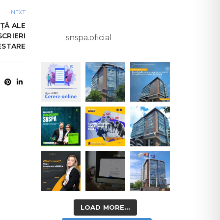
NEXT
ȚĂ ALE
SCRIERI
snspa.oficial
ESTARE
LOAD MORE...