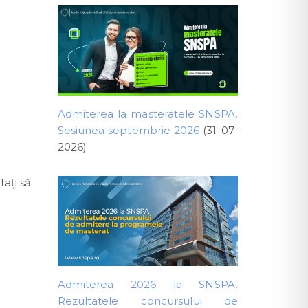
Admiterea la masteratele SNSPA.
Sesiunea septembrie 2026
(31-07-
2026)
tați să
Admiterea 2026 la SNSPA.
Rezultatele concursului de