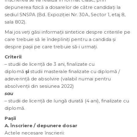
depunerea fizică a
dosarelor de către candidați la
sediul SNSPA (Bd. Expoziției Nr. 30A, Sector 1, etaj 8,
sala 802).
Mai jos veți găsi informații sintetice despre criteriile pe
care trebuie să le îndepliniți pentru a candida și
despre pașii pe care trebuie să-i urmați.
Criterii
:
– studii de licență de 3 ani, finalizate cu
diplomă
și
studii masterale finalizate cu diplomă /
adeverință de absolvire (valabil numai pentru
absolvenții din sesiunea 2022)
sau
– studii de licență de lungă durată (4 ani), finalizate cu
diplomă.
Pașii
A. Înscriere / depunere dosar
Actele necesare înscrierii: