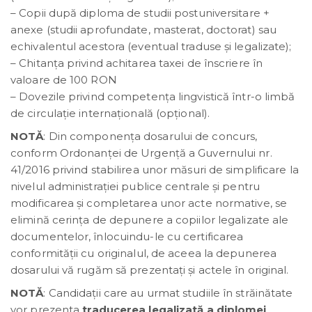
– Copii după diploma de studii postuniversitare +
anexe (studii aprofundate, masterat, doctorat) sau
echivalentul acestora (eventual traduse şi legalizate);
– Chitanţa privind achitarea taxei de înscriere în
valoare de 100 RON
– Dovezile privind competența lingvistică într-o limbă
de circulaţie internaţională (opţional).
NOTĂ
: Din componenţa dosarului de concurs,
conform Ordonanţei de Urgenţă a Guvernului nr.
41/2016 privind stabilirea unor măsuri de simplificare la
nivelul administraţiei publice centrale şi pentru
modificarea şi completarea unor acte normative, se
elimină cerinţa de depunere a copiilor legalizate ale
documentelor, înlocuindu-le cu certificarea
conformităţii cu originalul, de aceea la depunerea
dosarului vă rugăm să prezentaţi şi actele în original.
NOTĂ
: Candidaţii care au urmat studiile în străinătate
vor prezenta
traducerea legalizată a diplomei