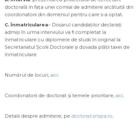
doctorală în fața unei comisii de admitere alcătuită din
coordonatorii din domeniul pentru care s-a optat.
C. Înmatricularea
– Dosarul candidaţilor declaraţi
admişi în urma interviului va fi completat la
înmatriculare cu diplomele de studii în original la
Secretariatul Școlii Doctorale și dovada plății taxei de
înmatriculare
Numărul de locuri,
aici
.
Coordonatorii de doctorat și temele prioritare,
aici
.
Detalii despre admitere, pe
doctorat.snspa.ro
.