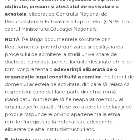
obţinute, precum şi atestatul de echivalare a
acesteia
, eliberat de Centrului Naţional de
Recunoaştere şi Echivalare a Diplomelor (CNRED) din
cadrul Ministerului Educaţiei Naţionale.
NOTĂ
: Pe lângă documentele solicitate prin
Regulamentul privind organizarea și desfășurarea
procesului de admitere la studii universitare de
doctorat, candidații pentru locurile destinate etnicilor
romi vor prezenta o
adeverință eliberată de o
organizație legal constituită a romilor
, indiferent de
domeniul acesteia de activitate, din care să reiasă că
respectivul candidat face parte din etnia romă
(candidatul nu trebuie să fie neapărat membru al
organizației în cauză). Nu se vor accepta declarații pe
proprie răspundere privind apartenența la etnia
romilor înregistrare la notariat sau adeverințe
eliberate de alte instituții/structuri etc.
B. Interviu
: prezentarea proiectului de cercetare