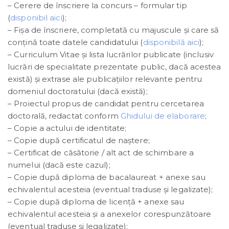
– Cerere de înscriere la concurs – formular tip
(
disponibil aici
);
– Fișa de înscriere, completată cu majuscule şi care să
conţină toate datele candidatului (
disponibilă aici
);
– Curriculum Vitae şi lista lucrărilor publicate (inclusiv
lucrări de specialitate prezentate public, dacă acestea
există) şi extrase ale publicaţiilor relevante pentru
domeniul doctoratului (dacă există);
– Proiectul propus de candidat pentru cercetarea
doctorală, redactat conform
Ghidului de elaborare
;
– Copie a actului de identitate;
– Copie după certificatul de naştere;
– Certificat de căsătorie / alt act de schimbare a
numelui (dacă este cazul);
– Copie după diploma de bacalaureat + anexe sau
echivalentul acesteia (eventual traduse și legalizate);
– Copie după diploma de licenţă + anexe sau
echivalentul acesteia şi a anexelor corespunzătoare
(eventual traduse și legalizate);