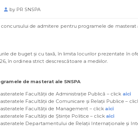
by
PR SNSPA
atele concursului de admitere pentru programele de masterat 
urile de buget și cu taxă, în limita locurilor prezentate în of
6, în ordinea strict descrescătoare a mediilor.
rogramele de masterat ale SNSPA
steratele Facultății de Administrație Publică – click
aici
steratele Facultății de Comunicare și Relații Publice – cli
asteratele Facultății de Management – click
aici
teratele Facultății de Științe Politice – click
aici
steratele Departamentului de Relații Internaționale și In