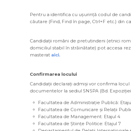
Pentru a identifica cu ușurință codul de candi
căutare (Find, Find în page, Ctrl+F etc.) din ca
Candidații români de pretutindeni (etnici rom
domiciliul stabil în străinătate) pot accesa re
masterat
aici.
Confirmarea locului
Candidații declarați admiși vor confirma locul
documentelor la sediul SNSPA (Bd. Expoziției nr
Facultatea de Administrație Publică: Etaju
Facultatea de Comunicare şi Relaţii Public
Facultatea de Management: Etajul 4
Facultatea de Științe Politice: Etajul 7
Departamentul de Relații Internaționale ș