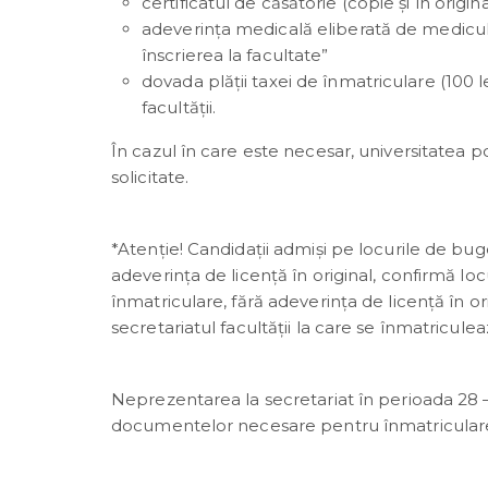
certificatul de căsătorie (copie și în orig
adeverința medicală eliberată de medicul
înscrierea la facultate”
dovada plății taxei de înmatriculare (100 lei
facultății.
În cazul în care este necesar, universitatea 
solicitate.
*Atenție! Candidații admiși pe locurile de bug
adeverința de licență în original, confirmă 
înmatriculare, fără adeverința de licență în or
secretariatul facultății la care se înmatriculea
Neprezentarea la secretariat în perioada 28 –
documentelor necesare pentru înmatriculare