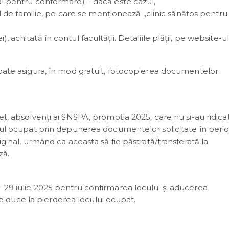
inal pentru conformare) – dacă este cazul,
 de familie, pe care se menţionează „clinic sănătos pentru
), achitată în contul facultății. Detaliile plății, pe website-ul
poate asigura, în mod gratuit, fotocopierea documentelor
et, absolvenți ai SNSPA, promoția 2025, care nu și-au ridica
locul ocupat prin depunerea documentelor solicitate în peri
iginal, urmând ca aceasta să fie păstrată/transferată la
ză.
 29 iulie 2025 pentru confirmarea locului și aducerea
 duce la pierderea locului ocupat.