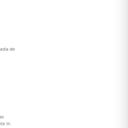
oada de
as
te în