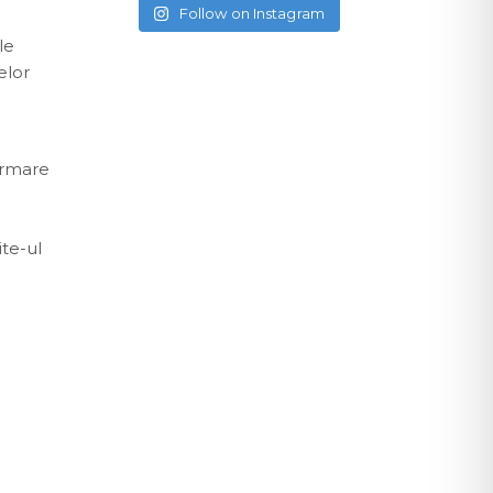
Follow on Instagram
le
elor
ormare
te-ul