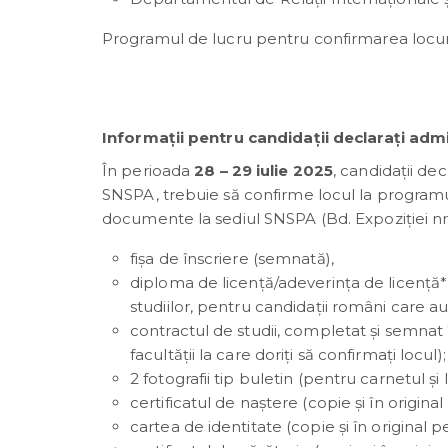
Programul de lucru pentru confirmarea locuril
Informații pentru candidații declarați admi
În perioada
28 – 29 iulie 2025
, candidații de
SNSPA, trebuie să confirme locul la programu
documente la sediul SNSPA (Bd. Expoziției nr.
fișa de înscriere (semnată),
diploma de licență/adeverința de licență*
studiilor, pentru candidații români care au 
contractul de studii, completat și semna
facultății la care doriți să confirmați locul);
2 fotografii tip buletin (pentru carnetul și
certificatul de naștere (copie și în origin
cartea de identitate (copie și în original