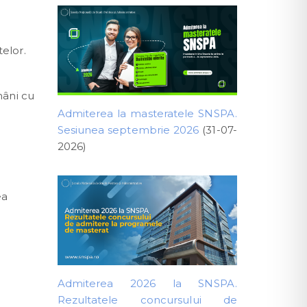
telor.
mâni cu
Admiterea la masteratele SNSPA.
Sesiunea septembrie 2026
(31-07-
2026)
ea
Admiterea 2026 la SNSPA.
Rezultatele concursului de