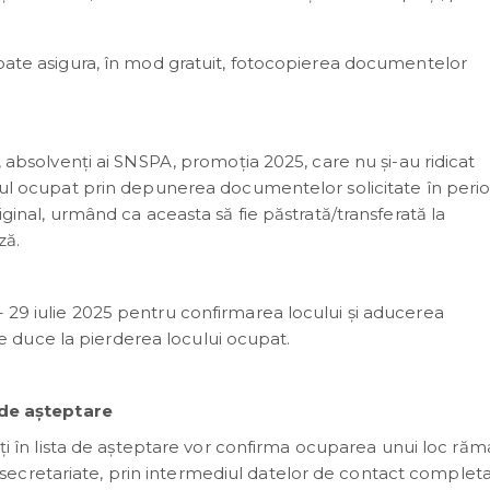
poate asigura, în mod gratuit, fotocopierea documentelor
ă, absolvenți ai SNSPA, promoția 2025, care nu și-au ridicat
locul ocupat prin depunerea documentelor solicitate în peri
iginal, urmând ca aceasta să fie păstrată/transferată la
ză.
 29 iulie 2025 pentru confirmarea locului și aducerea
 duce la pierderea locului ocupat.
a de așteptare
șați în lista de așteptare vor confirma ocuparea unui loc răm
ecretariate, prin intermediul datelor de contact completa