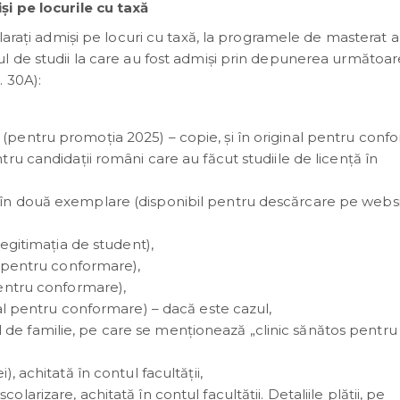
și pe locurile cu taxă
clarați admiși pe locuri cu taxă, la programele de masterat a
l de studii la care au fost admiși prin depunerea următoar
 30A):
 (pentru promoția 2025) – copie, și în original pentru conf
ntru candidații români care au făcut studiile de licență în
t în două exemplare (disponibil pentru descărcare pe websi
 legitimația de student),
al pentru conformare),
 pentru conformare),
inal pentru conformare) – dacă este cazul,
 de familie, pe care se menționează „clinic sănătos pentru
), achitată în contul facultății,
olarizare, achitată în contul facultății. Detaliile plății, pe