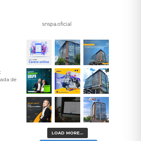
snspa.oficial
t
oada de
LOAD MORE...