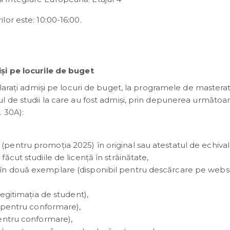
or este: 10:00-16:00.
și pe locurile de buget
clarați admiși pe locuri de buget, la programele de masterat
l de studii la care au fost admiși, prin depunerea următoar
 30A):
 (pentru promoția 2025) în original sau atestatul de echival
făcut studiile de licență în străinătate,
t în două exemplare (disponibil pentru descărcare pe websi
 legitimația de student),
al pentru conformare),
 pentru conformare),