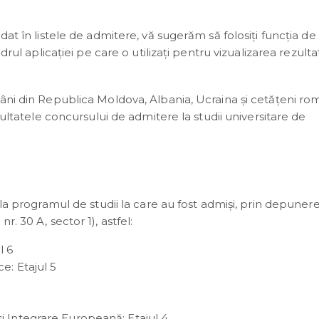
dat în listele de admitere, vă sugerăm să folosiți funcția de
drul aplicației pe care o utilizați pentru vizualizarea rezulta
âni din Republica Moldova, Albania, Ucraina și cetățeni ro
zultatele concursului de admitere la studii universitare de
 la programul de studii la care au fost admiși, prin depuner
. 30 A, sector 1), astfel:
l 6
e: Etajul 5
i Integrare Europeană: Etajul 4