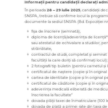
Informații pentru candidații declarați admi
În perioada
28 – 29 iulie 2025
, candidații de
SNSPA, trebuie să confirme locul la programu
documente la sediul SNSPA (Bd. Expoziției nr.
fișa de înscriere (semnată),
diploma de licență/adeverința de licență*
sau atestatul de echivalare a studiilor, pe
străinătate,
contractul de studii, completat și semna
facultății la care doriți să confirmați locul);
2 fotografii tip buletin (pentru carnetul și
certificatul de naștere (copie și în origin
cartea de identitate (copie și în original
certificatul de căsătorie (copie și în orig
adeverința medicală eliberată de medicul
înscrierea la facultate”
dovada plății taxei de înmatriculare (100 lei
dovada de plată a primei rate din taxa de șc