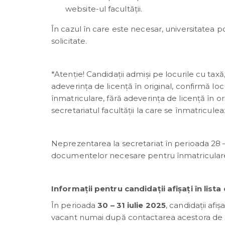
website-ul facultății.
În cazul în care este necesar, universitatea 
solicitate.
*Atenție! Candidații admiși pe locurile cu tax
adeverința de licență în original, confirmă 
înmatriculare, fără adeverința de licență în or
secretariatul facultății la care se înmatriculea
Neprezentarea la secretariat în perioada 28 –
documentelor necesare pentru înmatriculare
Informații pentru candidații afișați în list
În perioada
30 – 31 iulie 2025
, candidații afi
vacant numai după contactarea acestora de s