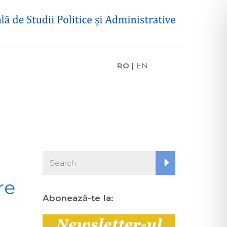
RO
|
EN
re
Abonează-te la: