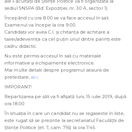
ale Facultăţii de Ştiinţe Politice va fi organizată la
sediul SNSPA (Bd. Expoziţiei, nr. 30 A, sector 1).
Începând cu ora 8.00 se va face accesul în sali.
Examenul va începe la ora 9:00.
Candidaţii vor avea C.I. şi chitanţa de achitare a
taxei/adeverinţa ca cel puţin unul dintre parinţi este
cadru didactic.
Nu este permis accesul în sali cu materiale
informative şi echipamente electronice.
Mai multe detalii despre programul sesiunii de
pretestare,
aici
.
IMPORANT!
Repartizarea pe săli va fi afișată luni, 15 iulie 2019, după
ora 18.00
În situația în care un candidat nu se regaseste în liste,
este rugat să se prezinte la secretariatul Faculățtii de
Științe Politice (et. 7, cam. 716) la ora 7.45.