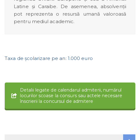
Latine şi Caraibe. De asemenea, absolvenţii
pot reprezenta o resursă umană valoroasă
pentru mediul academic.
Taxa de şcolarizare pe an: 1.000 euro
Detalii legate de calendarul admiterii, numărul
locurilor scoase la consurs sau actele necesare
înscrierii la concursul de admitere