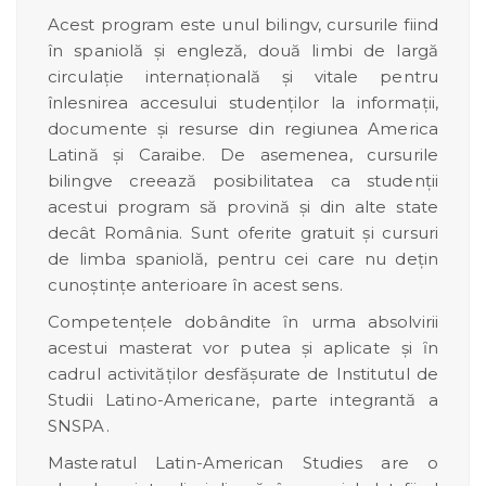
Acest program este unul bilingv, cursurile fiind
în spaniolă şi engleză, două limbi de largă
circulaţie internaţională şi vitale pentru
înlesnirea accesului studenţilor la informaţii,
documente şi resurse din regiunea America
Latină şi Caraibe. De asemenea, cursurile
bilingve creează posibilitatea ca studenţii
acestui program să provină şi din alte state
decât România. Sunt oferite gratuit și cursuri
de limba spaniolă, pentru cei care nu dețin
cunoștințe anterioare în acest sens.
Competenţele dobândite ȋn urma absolvirii
acestui masterat vor putea şi aplicate şi ȋn
cadrul activităţilor desfăşurate de Institutul de
Studii Latino-Americane, parte integrantă a
SNSPA.
Masteratul Latin-American Studies are o